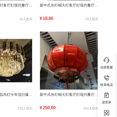
新中式吊灯铜大灯客厅灯现代餐厅吸顶灯现代简约家用吊灯 金属 大气
新中式吊灯铜大灯客厅灯现代餐厅吸顶灯现代简约家用洞灯
¥
18.80
16人想买
29人想买
在线客服
联系电话
金雅牌轻奢风水晶吊灯今年流行爆款创意风格新颖温馨柔和
新中式吊灯铜大灯客厅灯现代餐厅吸顶灯现代简约家用灯笼
进货单
¥
250.00
125人想买
204人想买