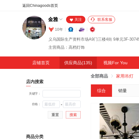
合同
外汇
HOT
NEW
保
金雅
关注
联系客服
10年
主营商品：高档灯饰
店铺首页
供应商品(135)
视频For You
全部商品
家用吊灯
店内搜索
综合
销量
关键字：
-
价格：
重置
搜索
商品分类