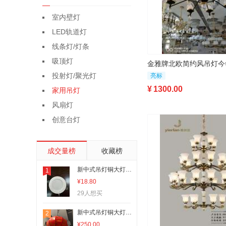
室内壁灯
LED轨道灯
线条灯/灯条
吸顶灯
投射灯/聚光灯
亮标
¥
1300.00
家用吊灯
风扇灯
创意台灯
成交量榜
收藏榜
新中式吊灯铜大灯客厅灯现代餐厅吸顶灯现代简约家用洞灯
1
¥18.80
29人想买
新中式吊灯铜大灯客厅灯现代餐厅吸顶灯现代简约家用灯笼
2
¥250.00