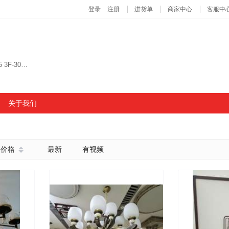
义乌国际生产资料市场A9门三楼4街 9单元3F-30745 3F-30746 3F-30743 3F-30744
关于我们
价格
最新
有视频