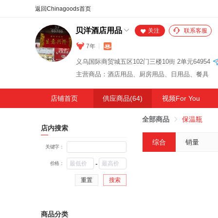
合同
外汇
HOT
NEW
保
贝洋酒店用品
关注
联系客服
7年
义乌国际商贸城五区102门三楼10街 2单元64954
主营商品：酒店用品、厨房用品、日用品、餐具
店铺首页
供应商品(64)
视频For You
全部商品
保温瓶
店内搜索
综合
销量
关键字：
-
价格：
重置
搜索
商品分类