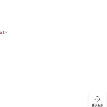
品
吧~
在线客服