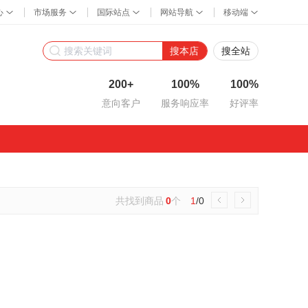
搜本店
搜全站
200+
100%
100%
意向客户
服务响应率
好评率
共找到商品
0
个
1
/0