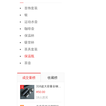
首饰套装
银
运动水壶
咖啡壶
保温杯
吸管杯
茶具套装
保温瓶
茶壶
成交量榜
收藏榜
316超大容量全钢保温壶户外便携茶水分离双层真空保温杯礼品
1
¥50.00
19人想买