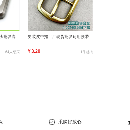
男士针式款锌合金皮带扣头批发高档4.0cm裤腰带金属扣头跨境代发
男装皮带扣工厂现货批发耐用腰带五金扣真皮皮带头锌合金日字针扣
¥
3.20
64人想买
1件起批