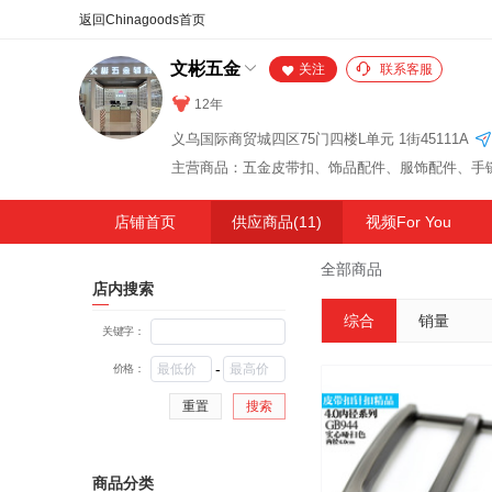
合同
外汇
HOT
NEW
保
文彬五金
关注
联系客服
12年
义乌国际商贸城四区75门四楼L单元 1街45111A
主营商品：五金皮带扣、饰品配件、服饰配件、手
店铺首页
供应商品(11)
视频For You
全部商品
店内搜索
综合
销量
关键字：
-
价格：
重置
搜索
商品分类