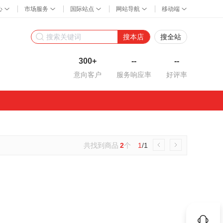
搜本店
搜全站
300+
--
--
意向客户
服务响应率
好评率
共找到商品
2
个
1
/1