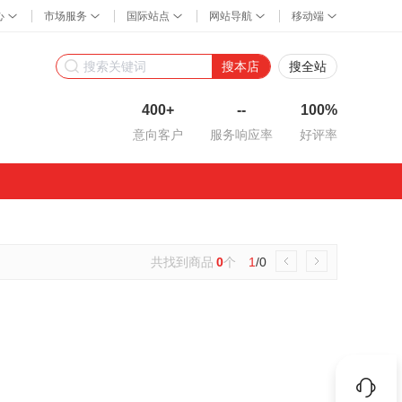
搜本店
搜全站
400+
--
100%
意向客户
服务响应率
好评率
共找到商品
0
个
1
/0