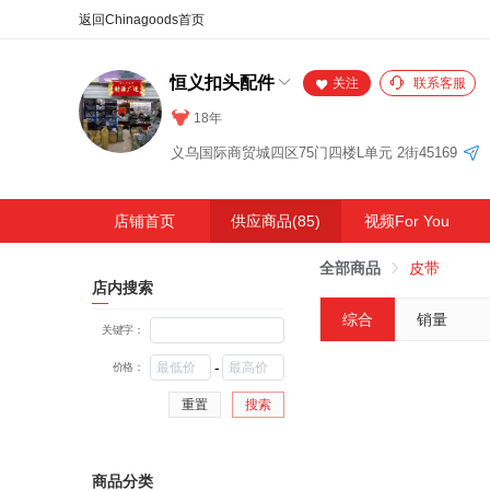
合同
外汇
HOT
NEW
保
恒义扣头配件
关注
联系客服
18年
义乌国际商贸城四区75门四楼L单元 2街45169
店铺首页
供应商品(85)
视频For You
全部商品
皮带
店内搜索
综合
销量
关键字：
-
价格：
重置
搜索
商品分类