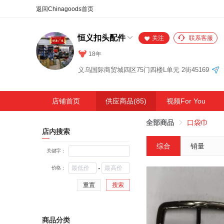
合同
外汇
HOT
NEW
保
恒义扣头配件
关注
联系客服
18年
义乌国际商贸城四区75门四楼L单元 2街45169
店铺首页
供应商品(85)
视频For You
全部商品
口袋巾
店内搜索
综合
销量
关键字：
-
价格：
重置
搜索
商品分类