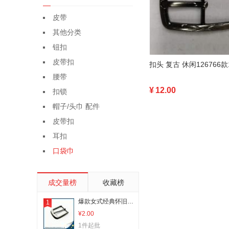
皮带
其他分类
钮扣
皮带扣
扣头 复古 休闲126766款
腰带
¥
12.00
扣锁
帽子/头巾 配件
皮带扣
耳扣
口袋巾
成交量榜
收藏榜
爆款女式经典怀旧款五金皮带扣腰带扣3
1
¥2.00
1件起批