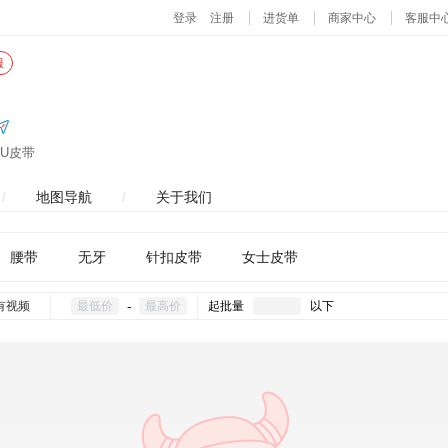
服
U皮带
/
地图导航
/
关于我们
腰带
无牙
针扣皮带
女士皮带
-
有视频
起批量
以下