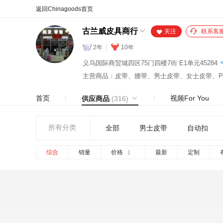
合同
外汇
HOT
NEW
保
古兰威皮具商行
关注
联系客
2年
10年
义乌国际商贸城四区75门四楼7街 E1单元45284
主营商品：皮带、腰带、男士皮带、女士皮带、P
首页
/
/
视频For You
供应商品
(316)
所有分类
全部
男士皮带
自动扣
综合
销量
价格
最新
定制