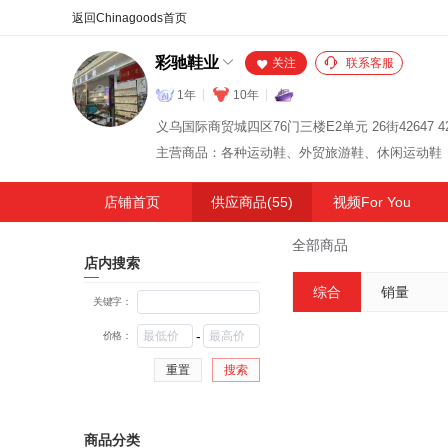
合同
外汇
HOT
NEW
保
彩驰鞋业
关注
联系客服
1年
10年
主营商品：各种运动鞋、外贸旅游鞋、休闲运动鞋
店铺首页
供应商品(55)
视频For You
全部商品
店内搜索
综合
销量
关键字：
-
价格：
重置
搜索
商品分类