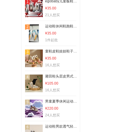
egobaby儿童板鞋舒适透气防滑软底
1
¥35.00
21人想买
运动鞋休闲鞋跑鞋批发零售电商供货
2
¥35.00
1件起批
童鞋皮鞋娃娃鞋子舒适透气轻便休闲鞋
3
¥35.00
16人想买
莆田鞋头层皮男式夏季休闲板鞋橡胶鞋底百搭透气舒适
4
¥105.00
16人想买
男童夏季休闲运动鞋男鞋透气舒适轻便防滑
5
¥220.00
24人想买
运动鞋男款透气轻便跑步鞋日常穿搭鞋子
6