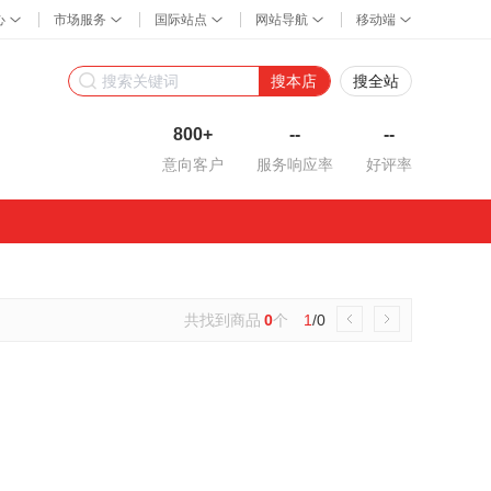
搜本店
搜全站
800+
--
--
意向客户
服务响应率
好评率
共找到商品
0
个
1
/0