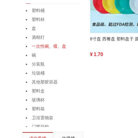
塑料桶
塑料杯
盘
酒精灯
一次性碗、碟、盘
¥
1.70
碗
分装瓶
垃圾桶
其他塑胶容器
塑料盒
玻璃杯
塑料箱
卫浴置物架
门窗挂钩
亚克力管