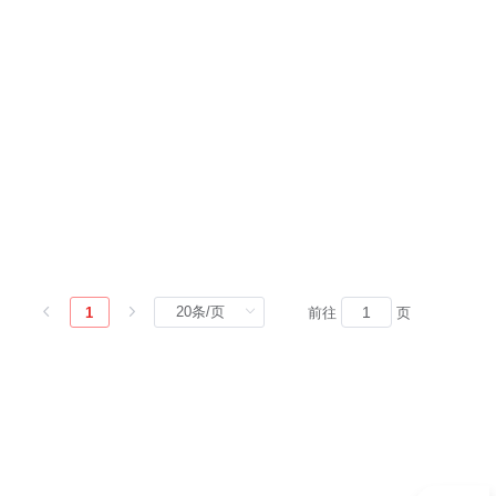
1
前往
页