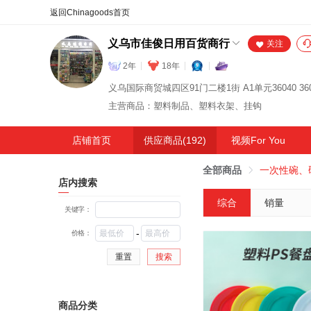
合同
外汇
HOT
NEW
保
义乌市佳俊日用百货商行
关注
2年
18年
义乌国际商贸城四区91门二楼1街 A1单元36040 360
主营商品：塑料制品、塑料衣架、挂钩
店铺首页
供应商品(192)
视频For You
全部商品
一次性碗、
店内搜索
综合
销量
关键字：
-
价格：
重置
搜索
商品分类