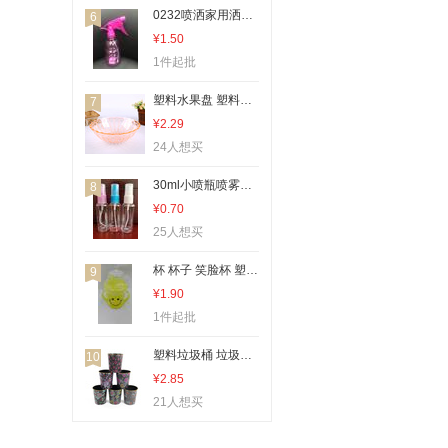
收纳篮、置物篮、收纳筐
0232喷洒家用洒水壶小喷瓶喷雾瓶酒精喷壶喷壶
6
一次性医用耗材
¥1.50
1件起批
其他分类
其他架类
塑料水果盘 塑料果盘 果盘 水果盘
7
多层置物架
¥2.29
24人想买
层架
衣架
30ml小喷瓶喷雾瓶酒精喷壶喷壶
8
¥0.70
刨刀
25人想买
喷雾水杯
刨子、削皮器
杯 杯子 笑脸杯 塑料杯
9
¥1.90
打蛋盆
1件起批
装饰挂钩
塑料垃圾桶 垃圾桶 塑料垃圾娄 垃圾娄
10
¥2.85
21人想买