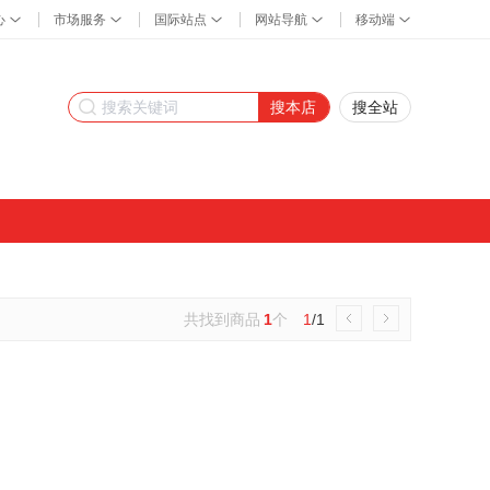
搜本店
搜全站
共找到商品
1
个
1
/1