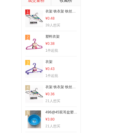
成交量榜
收藏榜
塑料桌椅
衣架 铁衣架 铁丝衣架 铁丝扭头衣架
1
水培植物瓶、生态瓶
¥0.48
密封盒、储物罐
39人想买
试剂瓶
塑料衣架
2
厨房置物架
¥0.38
盆栽
1件起批
果盘、果篮
衣架
3
勺、调羹
¥0.43
隐形眼镜盒
1件起批
其他卫浴洗漱用具
衣架 铁衣架 铁丝衣架
4
家用盆
¥0.36
其他杯子
21人想买
其他酒具
496@45双耳盆塑料盆洗脸盆
5
其他塑料包装容器
¥3.80
21人想买
吸管杯