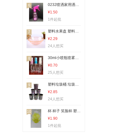
收纳篮、置物篮、收纳筐
0232喷洒家用洒水壶小喷瓶喷雾瓶酒精喷壶喷壶
6
一次性医用耗材
¥1.50
1件起批
其他分类
其他架类
塑料水果盘 塑料果盘 果盘 水果盘
7
多层置物架
¥2.29
24人想买
层架
衣架
30ml小喷瓶喷雾瓶酒精喷壶喷壶
8
¥0.70
刨刀
25人想买
喷雾水杯
刨子、削皮器
塑料垃圾桶 垃圾桶 塑料垃圾娄 垃圾娄
9
¥2.85
打蛋盆
24人想买
装饰挂钩
杯 杯子 笑脸杯 塑料杯
10
¥1.90
1件起批