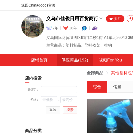
合同
外汇
HOT
NEW
保
义乌市佳俊日用百货商行
关注
2年
18年
义乌国际商贸城四区91门二楼1街 A1单元36040 360
主营商品：塑料制品、塑料衣架、挂钩
店铺首页
供应商品(192)
视频For You
全部商品
其他塑料包
店内搜索
综合
销量
关键字：
-
价格：
重置
搜索
商品分类