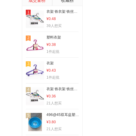
成交量榜
收藏榜
塑料桌椅
衣架 铁衣架 铁丝衣架 铁丝扭头衣架
1
水培植物瓶、生态瓶
¥0.48
密封盒、储物罐
39人想买
试剂瓶
塑料衣架
2
厨房置物架
¥0.38
盆栽
1件起批
果盘、果篮
衣架
3
勺、调羹
¥0.43
隐形眼镜盒
1件起批
其他卫浴洗漱用具
衣架 铁衣架 铁丝衣架
4
家用盆
¥0.36
其他杯子
21人想买
其他酒具
496@45双耳盆塑料盆洗脸盆
5
其他塑料包装容器
¥3.80
21人想买
吸管杯