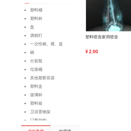
塑料桶
塑料杯
盘
酒精灯
塑料喷壶家用喷壶
一次性碗、碟、盘
¥
2.00
碗
分装瓶
垃圾桶
其他塑胶容器
塑料盒
玻璃杯
塑料箱
卫浴置物架
门窗挂钩
亚克力管