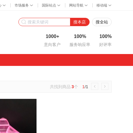
搜本店
搜全站
1000+
100%
100%
意向客户
服务响应率
好评率
共找到商品
3
个
1
/1