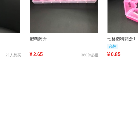
塑料药盒
七格塑料药盒1
亮标
¥
2.65
¥
0.85
21人想买
360件起批