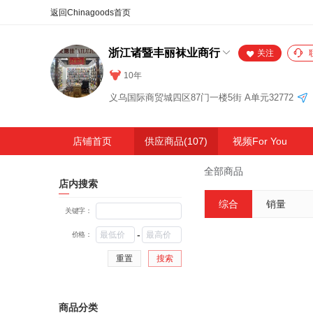
合同
外汇
HOT
NEW
保
浙江诸暨丰丽袜业商行
关注
10年
义乌国际商贸城四区87门一楼5街 A单元32772
店铺首页
供应商品(107)
视频For You
全部商品
店内搜索
综合
销量
关键字：
-
价格：
重置
搜索
商品分类