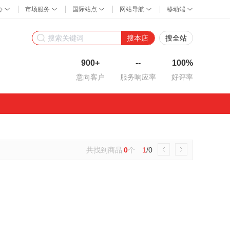
搜本店
搜全站
900+
--
100%
意向客户
服务响应率
好评率
共找到商品
0
个
1
/0