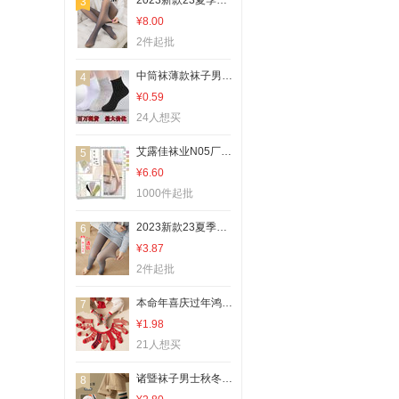
2023新款23夏季新款23夏季新款跨境假透肉秋冬透肤大码打底裤加绒女空姐灰一体裤光腿加厚连裤袜
3
¥8.00
2件起批
中筒袜薄款袜子男纯色透气夏秋季休闲运动袜涤棉商务长袜新品批发
4
¥0.59
24人想买
艾露佳袜业N05厂家直销热卖款爆款蝴蝶结玻璃丝韩袜短袜
5
¥6.60
1000件起批
2023新款23夏季新款23夏季新款加绒加厚假透肉打底裤空姐灰透肤一体裤空姐袜光腿神器女秋冬外穿
6
¥3.87
2件起批
本命年喜庆过年鸿运袜大红色袜子女长袜冬中筒袜结婚礼品纯棉冬天
7
¥1.98
21人想买
诸暨袜子男士秋冬季厂家批发65克中筒毛圈加厚运动袜复古潮流代发
8