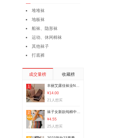
堆堆袜
地板袜
船袜、隐形袜
运动、休闲棉袜
其他袜子
打底裤
成交量榜
收藏榜
丰丽艾露佳袜业N111厂家直销热卖款爆款棉袜船袜女短袜浅口隐形袜硅胶防滑夏季薄款
1
¥14.00
21人想买
袜子女新款纯棉中长筒秋冬季吸汗透气保暖女士纯色堆袜潮袜代批发
2
¥4.55
25人想买