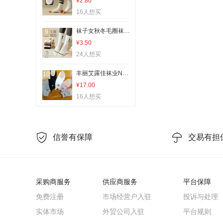
¥2.80
16人想买
袜子女秋冬毛圈袜保暖毛巾底字母中长筒情侣加厚ins运动配鲨鱼裤
9
¥3.50
24人想买
丰丽艾露佳袜业N112厂家直销热卖款爆款棉袜船袜女短袜浅口隐形袜硅胶防滑夏季薄款
10
¥17.00
16人想买