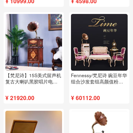
¥
10999.00
¥
4598.00
【梵尼诗】15S美式留声机
Fennessy/梵尼诗 豌豆年华
复古大喇叭黑胶唱片电唱
组合沙发套组高颜值粉色
机蓝牙客厅音箱
系客厅送留声机
¥
21920.00
¥
60112.00