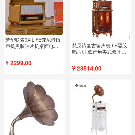
芳华联名9X-LIFE梵尼诗留
梵尼诗复古留声机 LP黑胶
声机黑胶唱片机桌面电唱
唱片机 低音炮美式双开门
收音机蓝牙音响
柜式电唱机62S
¥
2299.00
¥
23514.00