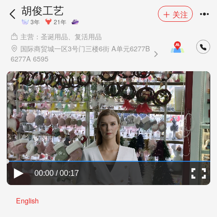
胡俊工艺
关注
3年
21年
主营：圣诞用品、复活用品
国际商贸城一区3号门三楼6街 A单元6277B
6277A 6595
00:00 / 00:17
English