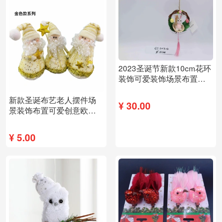
2023圣诞节新款10cm花环
装饰可爱装饰场景布置通
用
新款圣诞布艺老人摆件场
¥
30.00
景装饰布置可爱创意欧洲
畅销
¥
5.00