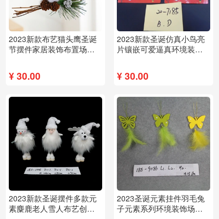
2023新款布艺猫头鹰圣诞
2023新款圣诞仿真小鸟亮
节摆件家居装饰布置场景
片镶嵌可爱逼真环境装饰
布置可爱欧洲畅销
场景布置通用
¥
30.00
¥
30.00
2023新款圣诞摆件多款元
2023圣诞元素挂件羽毛兔
素麋鹿老人雪人布艺创意
子元素系列环境装饰场景
可爱装饰布置通用
布置创意可爱畅销