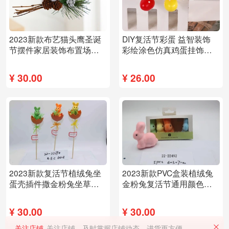
2023新款布艺猫头鹰圣诞
DIY复活节彩蛋 益智装饰
节摆件家居装饰布置场景
彩绘涂色仿真鸡蛋挂饰挂
布置可爱欧洲畅销
件厂家直供
¥
30.00
¥
26.00
2023新款复活节植绒兔坐
2023新款PVC盒装植绒兔
蛋壳插件撒金粉兔坐草窝
金粉兔复活节通用颜色多
插件花园草地
样可爱
¥
30.00
¥
30.00
关注店铺
关注店铺，及时掌握店铺动态，进货更方便