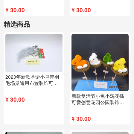
¥
30.00
¥
30.00
精选商品
2023年新款圣诞小鸟带羽
毛场景通用布置装饰可爱
逼真
新款复活节小兔小鸡花插
¥
30.00
可爱创意花园公园装饰布
置
¥
30.00