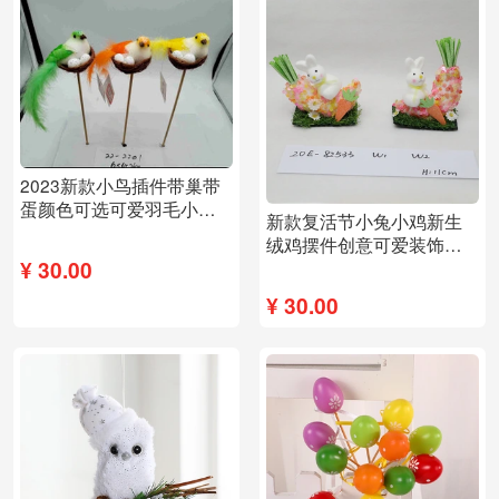
2023新款小鸟插件带巢带
蛋颜色可选可爱羽毛小鸟
新款复活节小兔小鸡新生
仿真
绒鸡摆件创意可爱装饰布
置适用畅销
¥
30.00
¥
30.00