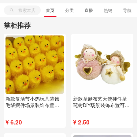
搜索本店
首页
分类
直播
热销
导航
掌柜推荐
新款复活节小鸡玩具装饰
新款圣诞布艺天使挂件圣
毛绒摆件场景装饰布置可
诞树DIY场景装饰布置可爱
爱创意
创意欧洲畅销
¥
6.20
¥
2.50