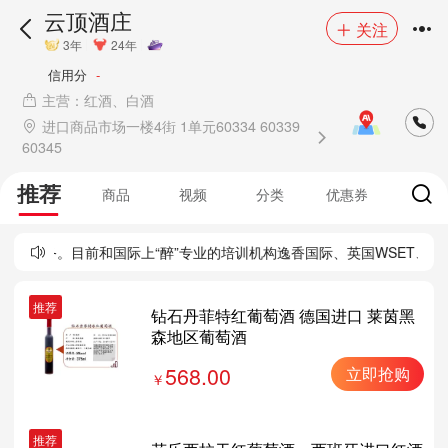
云顶酒庄
关注
3年
24年
信用分
-
主营：红酒、白酒
进口商品市场一楼4街 1单元60334 60339
60345
推荐
商品
视频
分类
优惠券
务。目前和国际上“醉”专业的培训机构逸香国际、英国WSET、美国IS
推荐
钻石丹菲特红葡萄酒 德国进口 莱茵黑
森地区葡萄酒
568.00
立即抢购
推荐