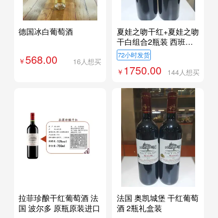
德国冰白葡萄酒
夏娃之吻干红+夏娃之吻
干白组合2瓶装 西班牙
原瓶原装进口
72小时发货
568.00
16人想买
1750.00
144人想买
拉菲珍酿干红葡萄酒 法
法国 奥凯城堡 干红葡萄
国 波尔多 原瓶原装进口
酒 2瓶礼盒装