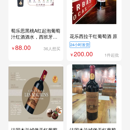
萄乐思黑桃A红起泡葡萄
新品
花乐西拉干红葡萄酒 原
汁红酒酒水，西班牙葡
装原瓶进口
萄汁红酒葡萄酒
24小时发货
88.00
36人想买
200.00
1件起批
法国木兰城堡干红葡萄
法国木兰城堡干红葡萄