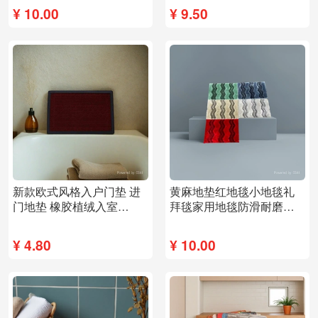
¥
10.00
¥
9.50
新款欧式风格入户门垫 进
黄麻地垫红地毯小地毯礼
门地垫 橡胶植绒入室
拜毯家用地毯防滑耐磨柔
153700849
软
¥
4.80
¥
10.00