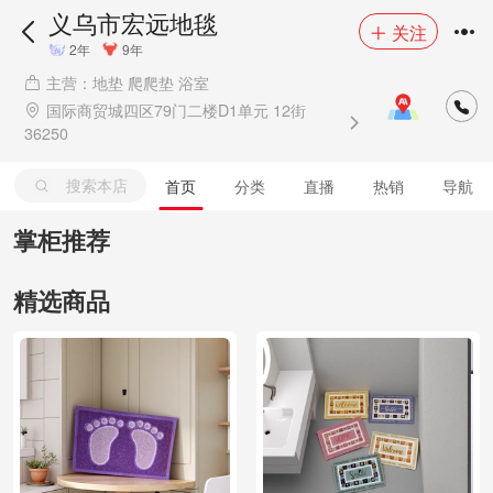
义乌市宏远地毯
关注
2年
9年
主营：地垫 爬爬垫 浴室
国际商贸城四区79门二楼D1单元 12街
36250
搜索本店
首页
分类
直播
热销
导航
掌柜推荐
精选商品