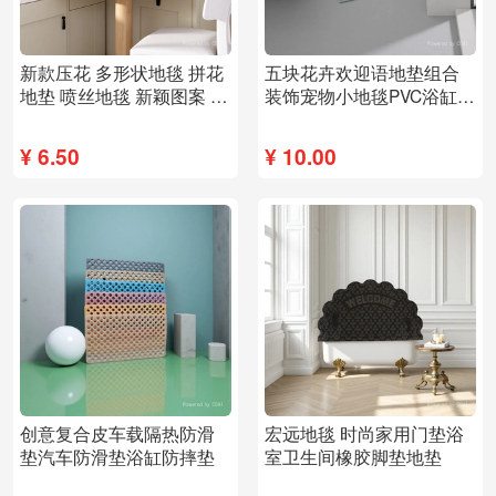
新款压花 多形状地毯 拼花
五块花卉欢迎语地垫组合
地垫 喷丝地毯 新颖图案 生
装饰宠物小地毯PVC浴缸防
产厂家153115941
摔垫
¥
6.50
¥
10.00
创意复合皮车载隔热防滑
宏远地毯 时尚家用门垫浴
垫汽车防滑垫浴缸防摔垫
室卫生间橡胶脚垫地垫