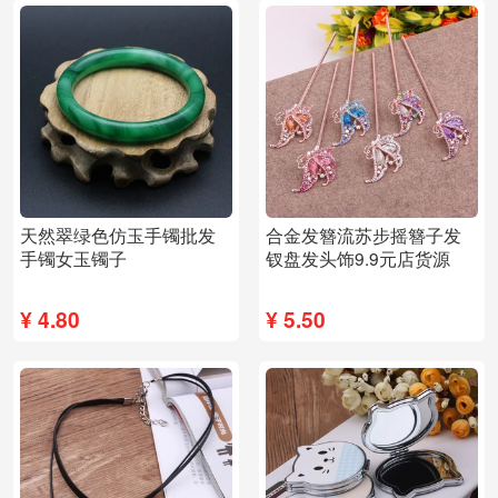
天然翠绿色仿玉手镯批发
合金发簪流苏步摇簪子发
手镯女玉镯子
钗盘发头饰9.9元店货源
¥
4.80
¥
5.50