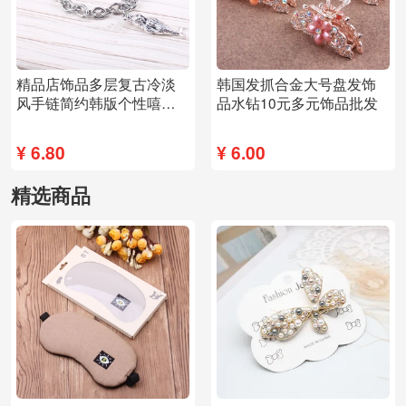
精品店饰品多层复古冷淡
韩国发抓合金大号盘发饰
风手链简约韩版个性嘻哈
品水钻10元多元饰品批发
ins小众设计潮
¥
6.80
¥
6.00
精选商品