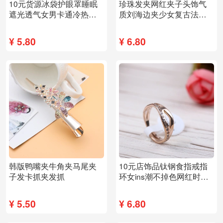
10元货源冰袋护眼罩睡眠
珍珠发夹网红夹子头饰气
遮光透气女男卡通冷热敷
质刘海边夹少女复古法式
睡觉眼罩
发卡顶夹简约
¥
5.80
¥
6.80
韩版鸭嘴夹牛角夹马尾夹
10元店饰品钛钢食指戒指
子发卡抓夹发抓
环女ins潮不掉色网红时尚
个性轻奢小众
¥
5.50
¥
6.80