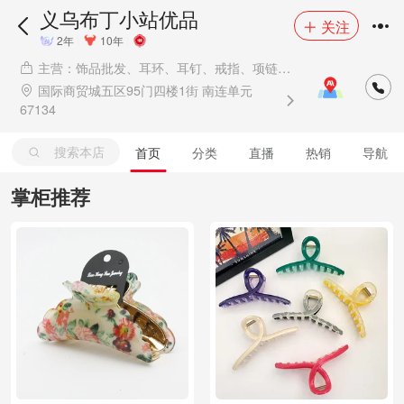
义乌布丁小站优品
关注
2年
10年
主营：饰品批发、耳环、耳钉、戒指、项链、
手镯、发圈、钥匙扣、弹簧夹、儿童发夹、胸
国际商贸城五区95门四楼1街 南连单元
针、发簪、镜子、发箍、拖鞋、雨伞、毛绒发
67134
带、汽车挂件、袜子、男士手串、套装项链、娃
娃、风扇
搜索本店
首页
分类
直播
热销
导航
掌柜推荐