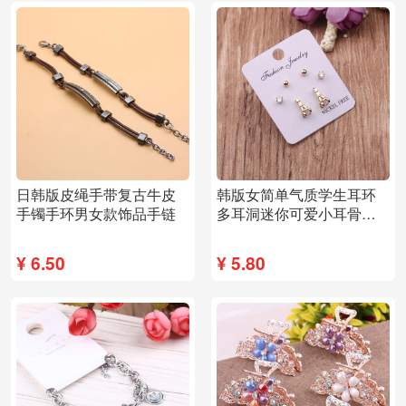
日韩版皮绳手带复古牛皮
韩版女简单气质学生耳环
手镯手环男女款饰品手链
多耳洞迷你可爱小耳骨钉
玫瑰金组合小耳钉
¥
6.50
¥
5.80