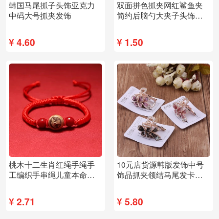
韩国马尾抓子头饰亚克力
双面拼色抓夹网红鲨鱼夹
中码大号抓夹发饰
简约后脑勺大夹子头饰发
夹
¥
4.60
¥
1.50
桃木十二生肖红绳手绳手
10元店货源韩版发饰中号
工编织手串绳儿童本命年
饰品抓夹领结马尾发卡发
学生兔手链桃花
夹简约甜美水钻
¥
2.71
¥
5.80