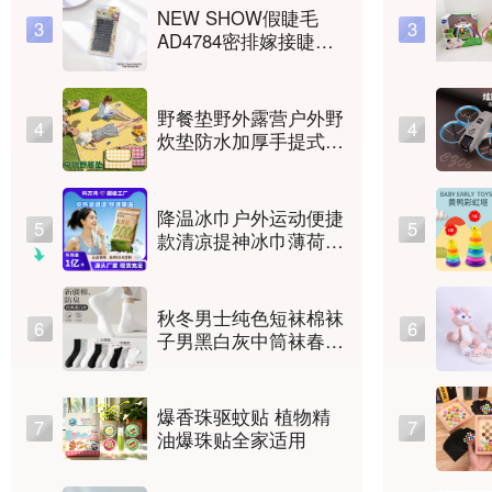
NEW SHOW假睫毛
3
3
AD4784密排嫁接睫毛
YY
野餐垫野外露营户外野
4
4
炊垫防水加厚手提式户
外防潮垫春游沙滩垫
降温冰巾户外运动便捷
5
5
款清凉提神冰巾薄荷湿
巾一次性冰感小毛巾
秋冬男士纯色短袜棉袜
6
6
子男黑白灰中筒袜春夏
薄款高橡筋吸汗运动休
闲长筒袜
爆香珠驱蚊贴 植物精
7
7
油爆珠贴全家适用