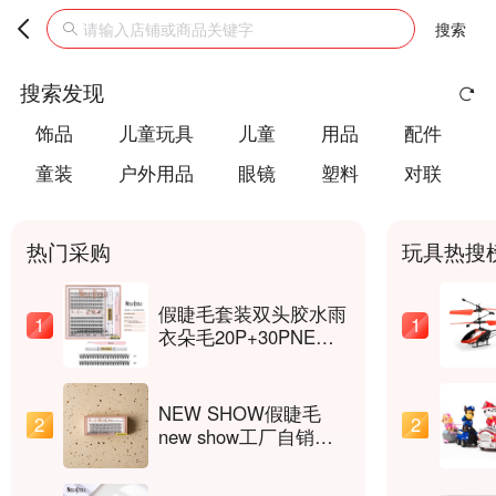
搜索
搜索发现
饰品
儿童玩具
儿童
用品
配件
童装
户外用品
眼镜
塑料
对联
热门采购
玩具热搜
假睫毛套装双头胶水雨
1
1
衣朵毛20P+30PNEW
SHOW嫁接睫毛
DIYLASHES
NEW SHOW假睫毛
2
2
new show工厂自销嫁
接睫毛DIY套装