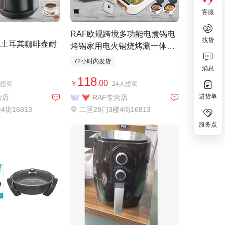
RAF欧规跨境多功能电煮锅电
境土耳其咖啡壶耐
烤锅家用电火锅烧烤涮一体锅
咖啡可视煮茶器
煎电饼档烤肉机
72小时内发货
118
.00
￥
人想买
24人想买
营店
RAF专营店
4街16813
二区29门3楼4街16813