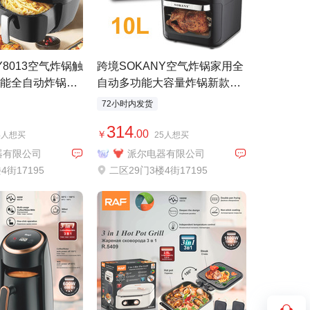
Y8013空气炸锅触
跨境SOKANY空气炸锅家用全
能全自动炸锅炸
自动多功能大容量炸锅新款
003
72小时内发货
314
.00
￥
4人想买
25人想买
器有限公司
派尔电器有限公司
4街17195
二区29门3楼4街17195