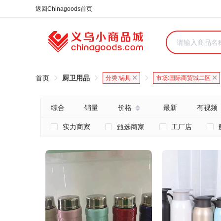
合同
外汇
HOT
NEW
保
首页
厨卫用品
分类:
锅具
市场:
国际商贸城二区
综合
销量
价格
最新
有视频
实力商家
甄选商家
工厂店