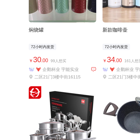
焖烧罐
新款咖啡壶
72小时内发货
72小时内发货
30
34
.00
.00
￥
￥
99人想买
161人想
企鹅杯业 宇能实业
企鹅杯业 
二区21门3楼中街16115
二区21门3楼中街