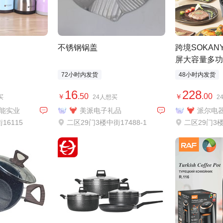
不锈钢锅盖
跨境SOKAN
屏大容量多功
鸡薯条烤箱
72小时内发货
48小时内发货
16
228
.50
.00
￥
￥
买
24人想买
2
宇能实业
美派电子礼品
派尔电
16115
二区29门3楼中街17488-1
二区29门3楼