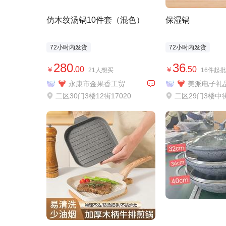
仿木纹汤锅10件套（混色）
保湿锅
72小时内发货
72小时内发货
280
36
.00
.50
￥
￥
21人想买
16件起批
永康市金果香工贸有限公司
美派电子礼
二区30门3楼12街17020
二区29门3楼中街1