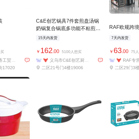
装
C&E创艺锅具7件套煎盘汤锅
外贸专供
RAF欧规跨
奶锅复合锅底多功能不粘煎厨
高温热水壶煮
房用品家用
15天内发货
7天内发货
热奶器
162
63
.00
.00
￥
￥
想买
5100人想买
75
永康市金果香工贸有限公司
义乌市C&E创艺厨具有限公司
RAF专
17020
二区21号门4楼19006
二区29门3楼