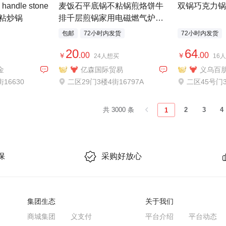
 handle stone
麦饭石平底锅不粘锅煎烙饼牛
双锅巧克力锅
岩不粘炒锅
排千层煎锅家用电磁燃气炉煎
蛋炒菜锅
包邮
72小时内发货
72小时内发货
20
64
.00
.00
￥
￥
24人想买
16
金
亿森国际贸易
16630
二区29门3楼4街16797A
二区45号门3
共 3000 条
2
3
4
1