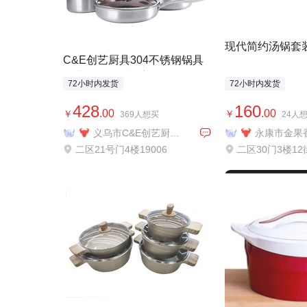
现代简约汤锅套
外贸专供
C&E创艺厨具304不锈钢锅具
套装15件套炒锅煎锅奶汤锅烹
72小时内发货
72小时内发货
饪铲勺套装
428
160
.00
.00
￥
￥
369人想买
24人
义乌市C&E创艺厨具有限公司
二区21号门4楼19006
二区30门3楼12街