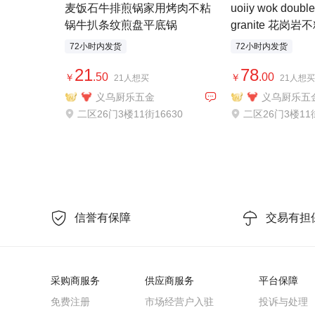
麦饭石牛排煎锅家用烤肉不粘
uoiiy wok double
锅牛扒条纹煎盘平底锅
granite 花岗
72小时内发货
72小时内发货
21
78
.50
.00
￥
￥
21人想买
21人想买
义乌厨乐五金
义乌厨乐五
二区26门3楼11街16630
二区26门3楼11街