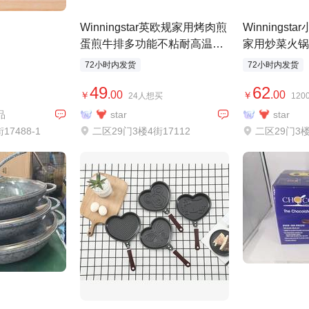
Winningstar英欧规家用烤肉煎
Winnings
蛋煎牛排多功能不粘耐高温烤
家用炒菜火锅
盘煎盘
锅炒锅
72小时内发货
72小时内发货
49
62
.00
.00
￥
￥
24人想买
12
品
star
star
7488-1
二区29门3楼4街17112
二区29门3楼