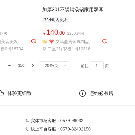
外贸专供
加厚201不锈钢汤锅家用双耳
不锈钢锅小煮锅燃气电磁炉煮
72小时内发货
汤煲汤锅12套装1005
140
.00
￥
人想买
225人想买
义乌百朋美容美发工具贸易
义乌盈隽金属制品厂
楼6街18704
二区21门3楼1街16318
150
前往
页