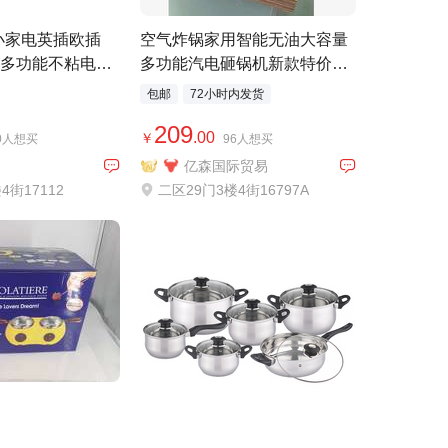
tar小家电英插欧插
空气炸锅家用智能无油大容量
多功能不粘电热
多功能汽电砸锅机新款特价黑
色
包邮
72小时内发货
209
.00
￥
00人想买
96人想买
亿森国际贸易
4街17112
二区29门3楼4街16797A