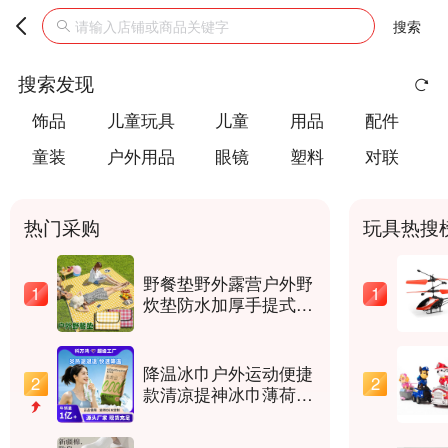
搜索
搜索发现
饰品
儿童玩具
儿童
用品
配件
童装
户外用品
眼镜
塑料
对联
热门采购
玩具热搜
野餐垫野外露营户外野
1
1
炊垫防水加厚手提式户
外防潮垫春游沙滩垫
降温冰巾户外运动便捷
2
2
款清凉提神冰巾薄荷湿
巾一次性冰感小毛巾