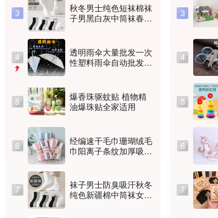
秋冬男士纯色短袜棉袜
3
3
子男黑白灰中筒袜春夏
薄款高橡筋吸汗运动休
闲长筒袜
透明雨伞大量批发一次
4
4
性塑料雨伞自动批发透
明伞长柄高颜值晴雨伞
爆香珠驱蚊贴 植物精
5
5
油爆珠贴全家适用
经编速干毛巾珊瑚绒毛
6
6
巾阳离子条纹加厚吸水
浴巾不掉毛干发巾套装
袜子男士防臭吸汗秋冬
7
7
纯色新疆棉中筒袜女运
动长筒袜批发诸暨袜业