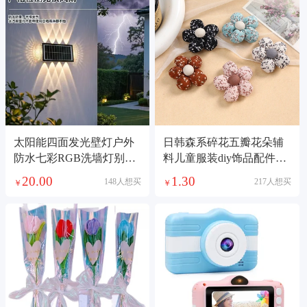
太阳能四面发光壁灯户外
日韩森系碎花五瓣花朵辅
防水七彩RGB洗墙灯别墅
料儿童服装diy饰品配件发
庭院门口外墙装饰感应壁
饰充棉布艺挂件
20.00
1.30
148人想买
217人想买
￥
￥
灯