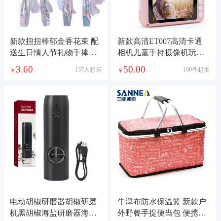
新款扭扭棒郁金香花束 配
新款高清ET007高清卡通
送生日情人节礼物手捧花
相机儿童手持摄像机玩具
婚礼装饰成品
双镜头儿童相机
3.60
50.00
137人想买
100件起批
￥
￥
电动胡椒研磨器胡椒研磨
牛津布防水保温篮 新款户
机黑胡椒海盐研磨器海盐
外野餐手提便当包 便携式