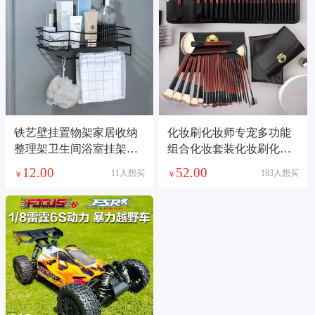
铁艺壁挂置物架家居收纳
化妆刷化妆师专宠多功能
整理架卫生间浴室挂架铁
组合化妆套装化妆刷化妆
艺毛巾架免打孔架
品套装
12.00
52.00
11人想买
183人想买
￥
￥