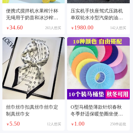
便携式搅拌机水果榨汁杯
压实机手扶座驾式压路机
无绳用于奶昔和冰沙榨汁
单双轮水冷型汽柴的油压
机搅拌机源头工厂小型榨
路机混凝土路面公路
34.60
1980.00
263人想买
142人想买
￥
￥
汁机
丝巾丝巾扣真丝巾丝巾定
O型马桶垫薄款针织春秋
制真丝巾女
冬季舒适保暖垫圈坐便垫
圈马桶套
5.50
1.00
12人想买
250件起批
￥
￥