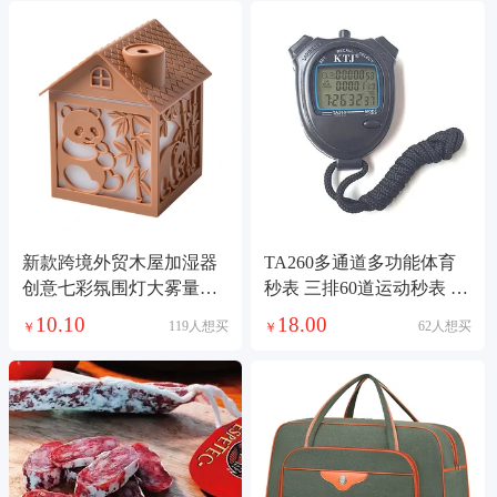
新款跨境外贸木屋加湿器
TA260多通道多功能体育
创意七彩氛围灯大雾量喷
秒表 三排60道运动秒表 裁
雾加用桌面增湿机加湿器
判计时秒表
10.10
18.00
119人想买
62人想买
￥
￥