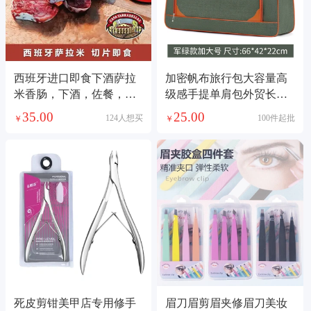
西班牙进口即食下酒萨拉
加密帆布旅行包大容量高
米香肠，下酒，佐餐，零
级感手提单肩包外贸长短
食都可以，由于是空运进
途男女行李包 收纳包
35.00
25.00
124人想买
100件起批
￥
￥
口，价格随季节有变化
死皮剪钳美甲店专用修手
眉刀眉剪眉夹修眉刀美妆