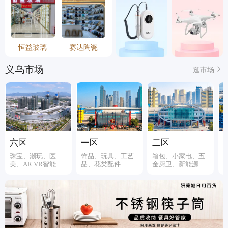
恒益玻璃
赛达陶瓷
义乌市场
逛市场
六区
一区
二区
珠宝、潮玩、医
饰品、玩具、工艺
箱包、小家电、五
美、AR.VR智能装
品、花类配件
金厨卫、新能源、
备
伞