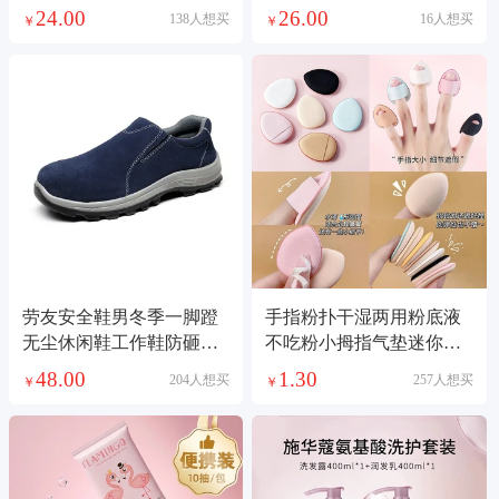
研磨瓶家用胡椒磨
铝框折叠冰包
24.00
26.00
138人想买
16人想买
￥
￥
劳友安全鞋男冬季一脚蹬
手指粉扑干湿两用粉底液
无尘休闲鞋工作鞋防砸穿
不吃粉小拇指气垫迷你版
车间防护鞋劳保鞋
化妆海绵指尖粉扑
48.00
1.30
204人想买
257人想买
￥
￥