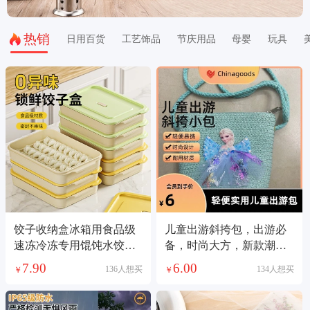
热销
日用百货
工艺饰品
节庆用品
母婴
玩具
饺子收纳盒冰箱用食品级
儿童出游斜挎包，出游必
速冻冷冻专用馄饨水饺保
备，时尚大方，新款潮
鲜整理神器
流，里面空间大，可折叠
7.90
6.00
136人想买
134人想买
￥
￥
购物袋