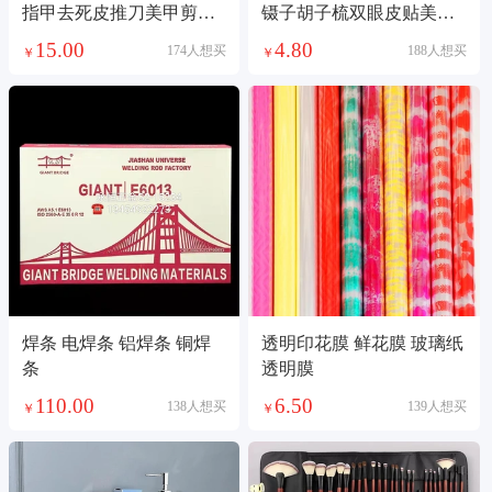
指甲去死皮推刀美甲剪刀
镊子胡子梳双眼皮贴美容
修甲工具
护肤彩妆工具美妆镊子
15.00
4.80
174人想买
188人想买
￥
￥
焊条 电焊条 铝焊条 铜焊
透明印花膜 鲜花膜 玻璃纸
条
透明膜
110.00
6.50
138人想买
139人想买
￥
￥