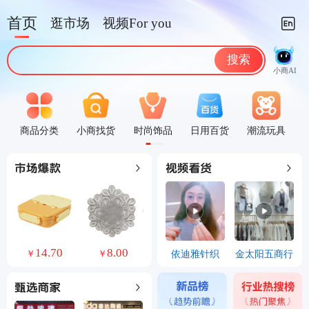
首页
逛市场
视频For you
搜索
小商AI
商品分类
小商找货
时尚饰品
日用百货
潮流玩具
0
14.70
8.00
24.70
2.20
依迪雅针织
金太阳五商行
￥
￥
￥
￥