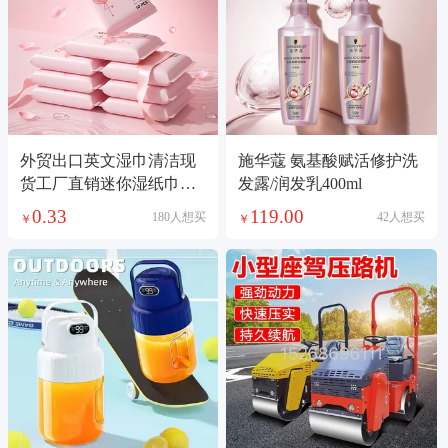
外贸出口英文湿巾清洁现
施华蔻 氨基酸赋活修护洗
货工厂直销迷你湿纸巾婴
发露/润发乳400ml
儿手口非洲南美跨境电商
0.33
119.00
180人想买
42人想买
￥
￥
供货湿巾护理湿巾