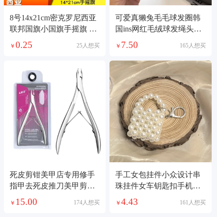
8号14x21cm密克罗尼西亚
可爱真獭兔毛毛球发圈韩
联邦国旗小国旗手摇旗 国
国ins网红毛绒球发绳头绳
旗定做
扎头发头绳新款
0.25
7.50
25人想买
165人想买
￥
￥
死皮剪钳美甲店专用修手
手工女包挂件小众设计串
指甲去死皮推刀美甲剪刀
珠挂件女车钥匙扣手机挂
修甲工具
件仙女口红包饰品
15.00
4.43
174人想买
161人想买
￥
￥