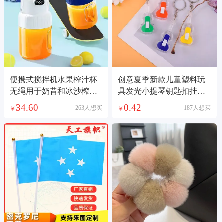
便携式搅拌机水果榨汁杯
创意夏季新款儿童塑料玩
无绳用于奶昔和冰沙榨汁
具发光小提琴钥匙扣挂件
机搅拌机源头工厂小型榨
上下开关铁扣链条
34.60
0.42
263人想买
187人想买
￥
￥
汁机