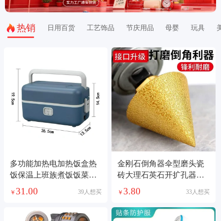
热销
日用百货
工艺饰品
节庆用品
母婴
玩具
多功能加热电加热饭盒热
金刚石倒角器伞型磨头瓷
饭保温上班族煮饭饭菜电
砖大理石英石开扩孔器电
热自热蒸煮神器充电保温
钻角磨机锥形钻头
31.00
3.80
39人想买
33人想买
￥
￥
饭盒自热饭盒不锈钢餐具
五金充电加热保温饭盒