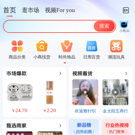
首页
逛市场
视频For you
搜索
小商AI
商品分类
小商找货
时尚饰品
日用百货
潮流玩具
24.70
2.20
10.06
29.00
依迪雅针织
金太阳五商行
￥
￥
￥
￥