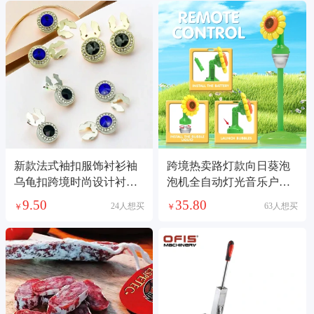
新款法式袖扣服饰衬衫袖
跨境热卖路灯款向日葵泡
乌龟扣跨境时尚设计衬衫
泡机全自动灯光音乐户外
领口钮扣底托配件
大型派对婚庆玩具
9.50
35.80
24人想买
63人想买
￥
￥