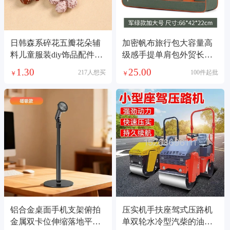
日韩森系碎花五瓣花朵辅
加密帆布旅行包大容量高
料儿童服装diy饰品配件发
级感手提单肩包外贸长短
饰充棉布艺挂件
途男女行李包 收纳包
1.30
25.00
217人想买
100件起批
￥
￥
铝合金桌面手机支架俯拍
压实机手扶座驾式压路机
金属双卡位伸缩落地平板
单双轮水冷型汽柴的油压