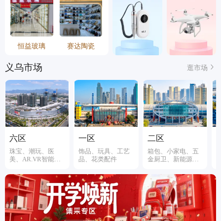
恒益玻璃
赛达陶瓷
义乌市场
逛市场
六区
一区
二区
珠宝、潮玩、医
饰品、玩具、工艺
箱包、小家电、五
美、AR.VR智能装
品、花类配件
金厨卫、新能源、
备
伞