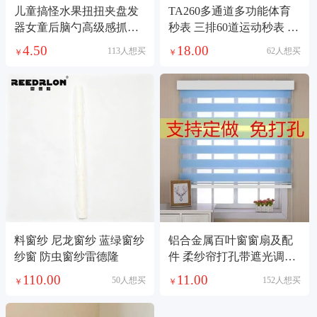
儿童搞怪水果扭扭夹盘发
TA260多通道多功能体育
器女童后脑勺高级感抓夹
秒表 三排60道运动秒表 裁
可爱女孩发夹头饰艺梵饰
判计时秒表
4.50
18.00
113人想买
62人想买
￥
￥
品头饰
料窗纱 尼龙窗纱 蓝绿窗纱
铝合金属百叶窗窗扇及配
纱窗 防虫窗纱雷德隆
件 柔纱帘打孔带遮光调节
便捷遮光窗帘
110.00
11.00
50人想买
152人想买
￥
￥