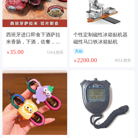
西班牙进口即食下酒萨拉
个性定制磁性冰箱贴机器
米香肠，下酒，佐餐，零
磁性马口铁冰箱贴机
食都可以，由于是空运进
35.00
亮标
124人想买
￥
口，价格随季节有变化
2200.00
163人想买
￥