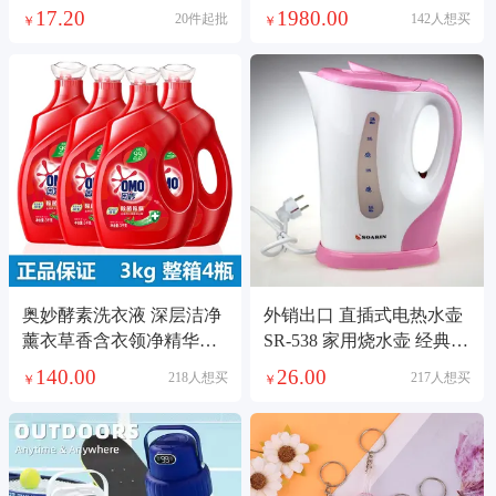
支架直播懒人支架
路机混凝土路面公路
17.20
1980.00
20件起批
142人想买
￥
￥
奥妙酵素洗衣液 深层洁净
外销出口 直插式电热水壶
薰衣草香含衣领净精华洗
SR-538 家用烧水壶 经典款
衣液 多规格可选
电茶壶
140.00
26.00
218人想买
217人想买
￥
￥