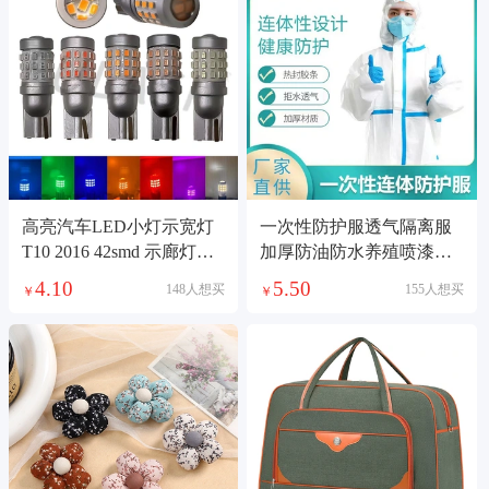
高亮汽车LED小灯示宽灯
一次性防护服透气隔离服
T10 2016 42smd 示廊灯牌
加厚防油防水养殖喷漆全
照灯阅读透镜
身连体防飞沫
4.10
5.50
148人想买
155人想买
￥
￥