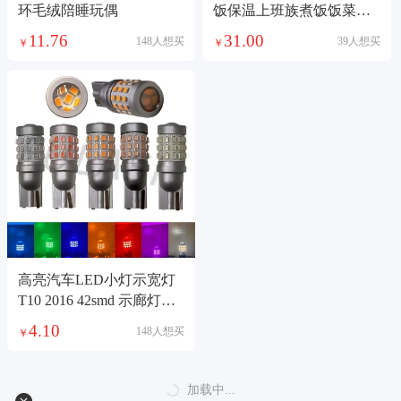
环毛绒陪睡玩偶
饭保温上班族煮饭饭菜电
热自热蒸煮神器充电保温
11.76
31.00
148人想买
39人想买
￥
￥
饭盒自热饭盒不锈钢餐具
五金充电加热保温饭盒
高亮汽车LED小灯示宽灯
T10 2016 42smd 示廊灯牌
照灯阅读透镜
4.10
148人想买
￥
加载中...