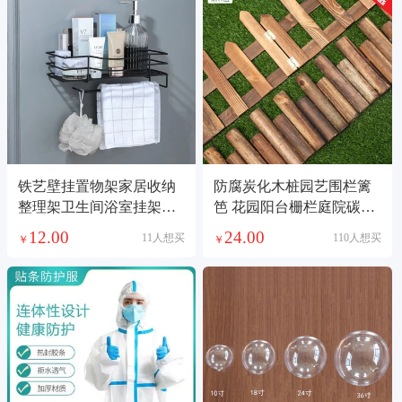
铁艺壁挂置物架家居收纳
防腐炭化木桩园艺围栏篱
整理架卫生间浴室挂架铁
笆 花园阳台栅栏庭院碳化
艺毛巾架免打孔架
木桩厂家直销
12.00
24.00
11人想买
110人想买
￥
￥