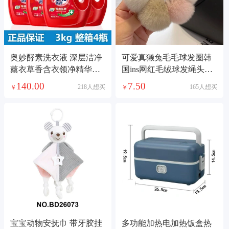
奥妙酵素洗衣液 深层洁净
可爱真獭兔毛毛球发圈韩
薰衣草香含衣领净精华洗
国ins网红毛绒球发绳头绳
衣液 多规格可选
扎头发头绳新款
140.00
7.50
218人想买
165人想买
￥
￥
宝宝动物安抚巾 带牙胶挂
多功能加热电加热饭盒热