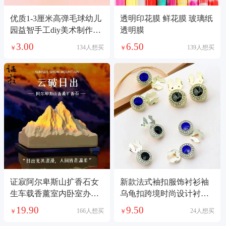
优质1-3厘米高弹毛球幼儿
透明印花膜 鲜花膜 玻璃纸
园益智手工diy美术制作材
透明膜
料谷美痛包填充
3.00
6.50
134人想买
139人想买
￥
￥
证寂阿尔卑斯山扩香石女
新款法式袖扣服饰衬衫袖
生车载香薰室内卧室办公
乌龟扣跨境时尚设计衬衫
室高级中式摆件
领口钮扣底托配件
19.90
9.50
166人想买
24人想买
￥
￥