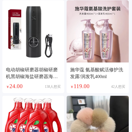
电动胡椒研磨器胡椒研磨
施华蔻 氨基酸赋活修护洗
机黑胡椒海盐研磨器海盐
发露/润发乳400ml
研磨瓶家用胡椒磨
24.00
119.00
138人想买
42人想买
￥
￥