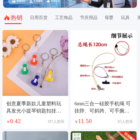
热销
日用百货
工艺饰品
节庆用品
母婴
玩具
创意夏季新款儿童塑料玩
6mm三合一硅胶手机绳 可
具发光小提琴钥匙扣挂件
挂脖、可斜跨、可手腕、
上下开关铁扣链条
手机/相机／水杯/多种场景
0.42
11.50
187人想买
85人想买
￥
￥
使用