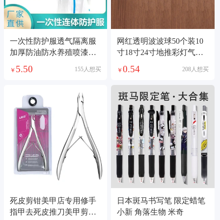
一次性防护服透气隔离服
网红透明波波球50个装10
加厚防油防水养殖喷漆全
寸18寸24寸地推彩灯气球
身连体防飞沫
装饰玫瑰花束气球001
5.50
0.54
155人想买
208人想买
￥
￥
死皮剪钳美甲店专用修手
日本斑马书写笔 限定蜡笔
指甲去死皮推刀美甲剪刀
小新 角落生物 米奇