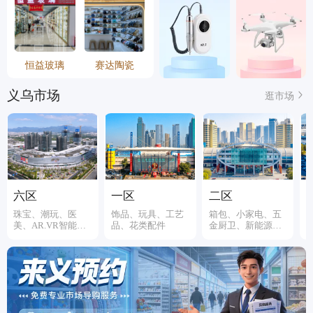
恒益玻璃
赛达陶瓷
义乌市场
逛市场
六区
一区
二区
珠宝、潮玩、医
饰品、玩具、工艺
箱包、小家电、五
美、AR.VR智能装
品、花类配件
金厨卫、新能源、
备
伞