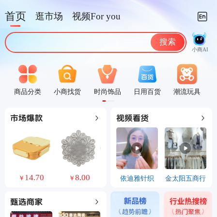
首页
逛市场
视频For you
搜索
小商AI
商品分类
小商找货
时尚饰品
日用百货
潮流玩具
0
14.70
8.00
24.70
2.20
依迪雅针织
金太阳五商行
￥
￥
￥
￥