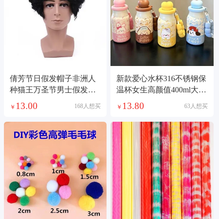
倩芳节日假发帽子非洲人
新款爱心水杯316不锈钢保
种猫王万圣节男士假发说
温杯女生高颜值400ml大容
唱首歌表演头套elvis
量泡茶吸管杯子
13.00
13.80
168人想买
63人想买
￥
￥
presley1221