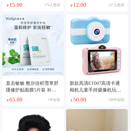
修甲工具
15.00
12.00
174人想买
217人想买
￥
￥
直击敏敏 敷尔佳积雪草舒
新款高清ET007高清卡通
缓修护贴面膜5片装 补水
相机儿童手持摄像机玩具
保湿舒缓敏感肌泛红屏障
双镜头儿童相机
65.00
50.00
1件起批
100件起批
￥
￥
晒后修复