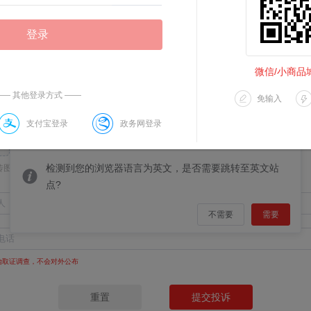
登录
微信/小商品城
—— 其他登录方式 ——
免输入
支付宝登录
政务网登录
提示
检测到您的浏览器语言为英文，是否需要跳转至英文站
片格式为.jpg,.jpeg,.png,每张大小2M以内
点?
不需要
需要
台取证调查，不会对外公布
重置
提交投诉