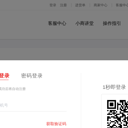
客服中心
小商讲堂
操作指引
我要投诉
登录
密码登录
用品、无证销售、盗用他人图片、其他贸易纠纷等可在此页面进行投诉。
1秒即登录
成功后将自动注册
识产权违规类
店铺信息类
，请重新输入商品链接
获取验证码