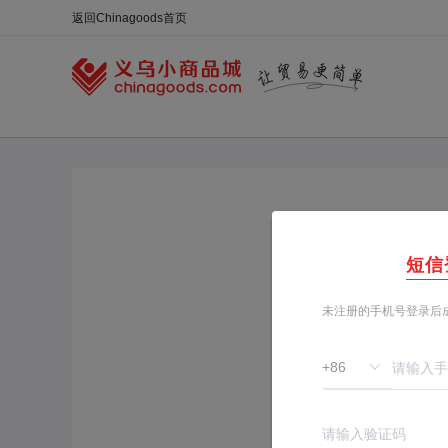
合同
外汇
HOT
NEW
保
短信
虚假交易、假冒商品、出售禁
未注册的手机号登录后
投诉类型:
商品、知
商品链接:
链接错误