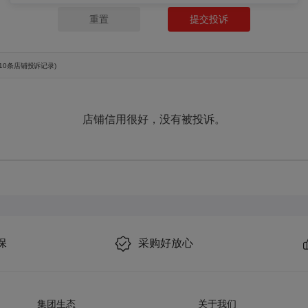
重置
提交投诉
10条店铺投诉记录)
店铺信用很好，没有被投诉。