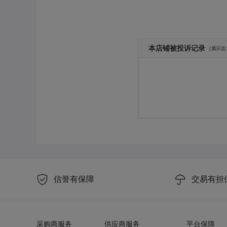
本店铺被投诉记录
(展示近