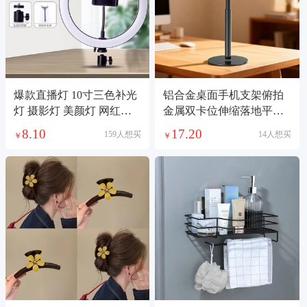
爆款直播灯 10寸三色补光
铝合金桌面手机支架俯拍
灯 摄影灯 美颜灯 网红直
金属双卡位伸缩落地平板
播打光灯
支架直播懒人支架
8.10
17.20
159人想买
14人想买
￥
￥