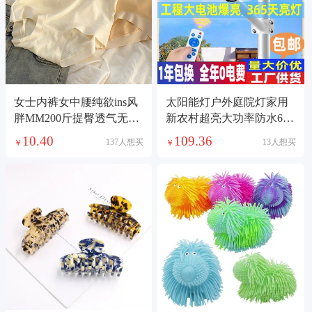
女士内裤女中腰纯欲ins风
太阳能灯户外庭院灯家用
胖MM200斤提臀透气无痕
新农村超亮大功率防水6米
日系可爱三角裤头
工程款照明路灯8
10.40
109.36
137人想买
13人想买
￥
￥