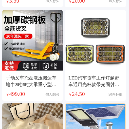
3.30
20.00
20人想买
10人想买
￥
￥
手动叉车托盘液压搬运车
LED汽车货车工作灯越野
地牛2吨3吨大承重小型液
车通用光杯款带光圈射灯
压装卸车现货直发
摩托车超亮前照灯
499.00
24.50
48人想买
90件起批
￥
￥