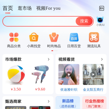
首页
逛市场
视频For you
搜索
小商AI
商品分类
小商找货
时尚饰品
日用百货
潮流玩具
0
130.00
104.40
依迪雅针织
金太阳五商行
￥
￥