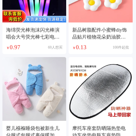
海绵荧光棒泡沫闪光棒演
新品树脂配件小蜜蜂diy饰
唱会大号荧光棒七彩电子
品贴片植物花朵奶油胶手
发光棒一次性
机壳材料发夹
0.97
0.13
69人想买
100件起批
￥
￥
婴儿襁褓睡袋包被新生儿
摩托车座套防晒隔热垫电
分腿式包腿式裹保暖加绒
动车坐垫电瓶车座垫防水