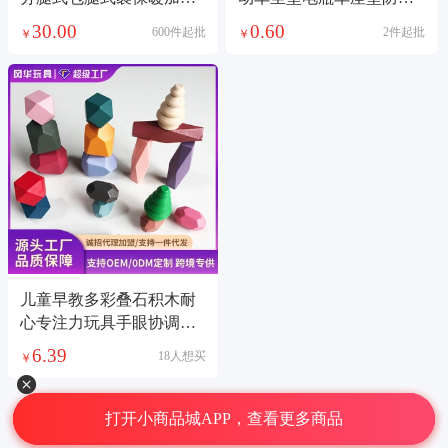
抱被秋冬款
反光铝箔膜隔热垫
30.00
0.60
600件起批
2件起批
￥
￥
儿童早教多彩叠石积木耐
心专注力玩具手眼协调木
质叠叠乐石头玩具
6.39
18人想买
￥
打开小商品城APP，查看更多商品
©2026义乌中国小商品城大数据有限公司版权所有