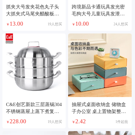
抓夹大号发夹花色丸子头
跨境新品卡通玩具发光密
大抓夹式马尾夹醋酸板材
毛狗大号儿童玩具发泄毛
抓夹女后脑发夹
毛球电子闪光出口
13.00
10.00
19人想买
24人想买
￥
￥
C&E创艺新款三层蒸锅304
抽屉式桌面收纳盒 储物盒
不锈钢蒸屉上蒸下煮复底
子办公室 桌上置物架整理
多功能锅大容量汤锅厨房
柜批发整理盒
228.00
2.42
19人想买
1件起批
￥
￥
用品家用