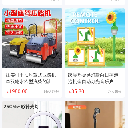
压实机手扶座驾式压路机
跨境热卖路灯款向日葵泡
单双轮水冷型汽柴的油压
泡机全自动灯光音乐户外
路机混凝土路面公路
大型派对婚庆玩具
1980.00
35.80
149人想买
67人想买
￥
￥