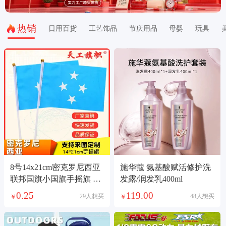
热销
日用百货
工艺饰品
节庆用品
母婴
玩具
8号14x21cm密克罗尼西亚
施华蔻 氨基酸赋活修护洗
联邦国旗小国旗手摇旗 国
发露/润发乳400ml
旗定做
0.25
119.00
29人想买
48人想买
￥
￥