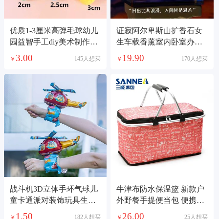
优质1-3厘米高弹毛球幼儿
证寂阿尔卑斯山扩香石女
园益智手工diy美术制作材
生车载香薰室内卧室办公
料谷美痛包填充
室高级中式摆件
3.00
19.90
145人想买
170人想买
￥
￥
战斗机3D立体手环气球儿
牛津布防水保温篮 新款户
童卡通派对装饰玩具生日
外野餐手提便当包 便携式
礼物地推礼品
铝框折叠冰包
1.50
26.00
182人想买
25人想买
￥
￥