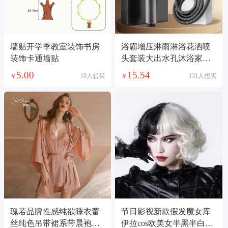
墙贴开学季教室装饰书房
浴霸增压淋雨淋浴花洒喷
装饰卡通墙贴
头套装大出水孔沐浴家用
洗澡加压热水器
5.00
15.54
10人想买
131人想买
￥
￥
瑰若品牌性感纯欲睡衣蕾
节日影视新款假发魔女库
丝纯色吊带裙系带晨袍外
伊拉cos欧美女半黑半白短