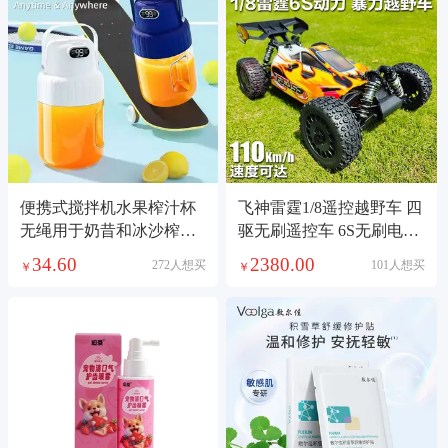
便携式搅拌机水果榨汁杯
飞神雷霆1/8遥控越野车 四
无绳用于奶昔和冰沙榨汁
驱无刷遥控车 6S无刷电越
机搅拌机源头工厂小型榨
比赛电越车模
34.60
2380.00
272人想买
101人想买
￥
￥
汁机