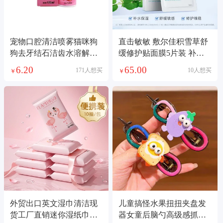
宠物口腔清洁喷雾猫咪狗
直击敏敏 敷尔佳积雪草舒
狗去牙结石洁齿水溶解有
缓修护贴面膜5片装 补水
效除口臭喷剂
保湿舒缓敏感肌泛红屏障
6.20
65.00
171人想买
10人想买
￥
￥
晒后修复
外贸出口英文湿巾清洁现
儿童搞怪水果扭扭夹盘发
货工厂直销迷你湿纸巾婴
器女童后脑勺高级感抓夹