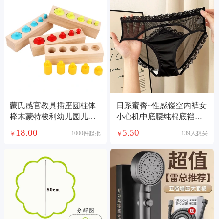
蒙氏感官教具插座圆柱体
日系蜜臀~性感镂空内裤女
榉木蒙特梭利幼儿园儿童
小心机中底腰纯棉底裆蕾
早教蒙台家庭版
丝网纱女士三角
18.00
5.50
1000件起批
139人想买
￥
￥