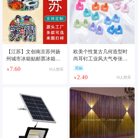
【江苏】文创南京苏州扬
欧美个性复古几何造型时
州城市冰箱贴邮票冰箱装
尚耳钉工业风大气夸张设
饰品纪念品国潮
计感简约气质耳饰
7.60
亮标
16人想买
￥
2.40
16人想买
￥