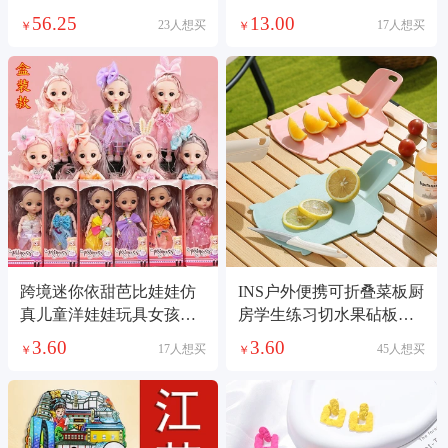
袍家居服套装1690
卷头套工厂现货
56.25
13.00
23人想买
17人想买
￥
￥
跨境迷你依甜芭比娃娃仿
INS户外便携可折叠菜板厨
真儿童洋娃娃玩具女孩礼
房学生练习切水果砧板旅
盒奖品公主过家家
行野餐切菜案板
3.60
3.60
17人想买
45人想买
￥
￥