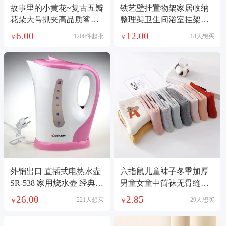
故事里的小黄花~复古五瓣
铁艺壁挂置物架家居收纳
花朵大号抓夹高品质鲨鱼
整理架卫生间浴室挂架铁
夹盘发夹子2026
艺毛巾架免打孔架
6.00
12.00
1200件起批
18人想买
￥
￥
外销出口 直插式电热水壶
六指鼠儿童袜子冬季加厚
SR-538 家用烧水壶 经典款
男童女童中筒袜无骨缝合
电茶壶
宝宝毛圈毛巾棉袜
26.00
2.85
221人想买
29人想买
￥
￥