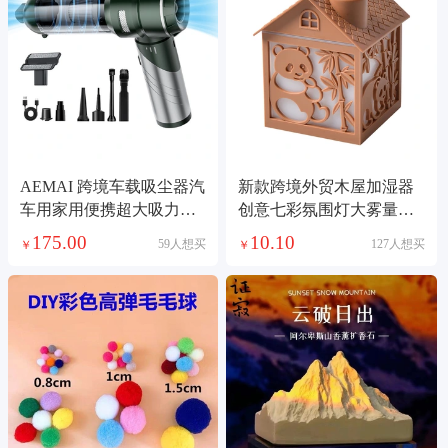
AEMAI 跨境车载吸尘器汽
新款跨境外贸木屋加湿器
车用家用便携超大吸力手
创意七彩氛围灯大雾量喷
持小型吸尘器
雾加用桌面增湿机加湿器
175.00
10.10
59人想买
127人想买
￥
￥