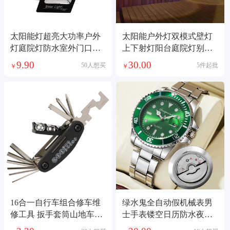
太阳能灯超亮大功率户外
太阳能户外灯双模式壁灯
灯庭院灯防水室外门口照
上下射灯阳台庭院灯别墅
明家用新款投光灯
防水双头洗墙灯
9.90
30.00
50人想买
5件起批
￥
￥
16合一自行车组合修车维
绿水鬼全自动假机械表男
修工具 扳手套筒山地车装
士手表镂空日历防水夜光
备配件
抖音快手一件代发