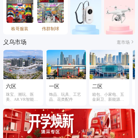
栋哥服装
伟群制球
义乌市场
逛市场
六区
一区
二区
珠宝、潮玩、医
饰品、玩具、工艺
箱包、小家电、五
美、AR.VR智能装
品、花类配件
金厨卫、新能源、
备
伞