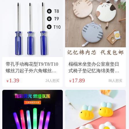
带孔手动梅花型T9/T8/T10
榻榻米坐垫办公室座垫日
螺丝刀起子外六角螺丝刀
式椅子垫记忆海绵美臀垫
拆机维修工具T6
猫咪圆形蒲团坐垫
1.39
17.89
24人想买
86人想买
￥
￥