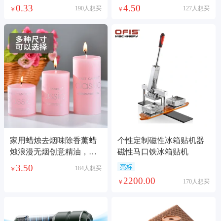
儿手口非洲南美跨境电商
可爱女孩发夹头饰艺梵饰
0.33
4.50
190人想买
127人想买
￥
￥
供货湿巾护理湿巾
品头饰
家用蜡烛去烟味除香薰蜡
个性定制磁性冰箱贴机器
烛浪漫无烟创意精油，柱
磁性马口铁冰箱贴机
烛光晚餐
3.50
亮标
184人想买
￥
2200.00
170人想买
￥