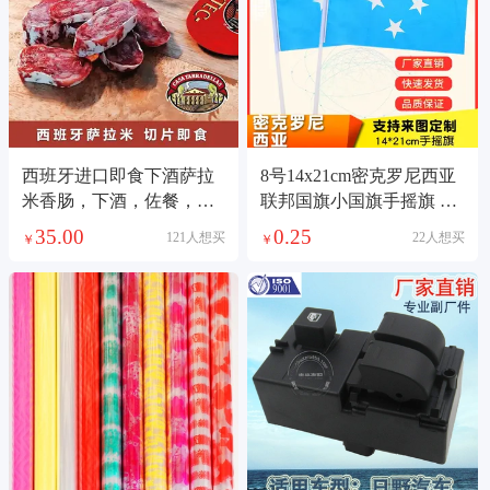
西班牙进口即食下酒萨拉
8号14x21cm密克罗尼西亚
米香肠，下酒，佐餐，零
联邦国旗小国旗手摇旗 国
食都可以，由于是空运进
旗定做
35.00
0.25
121人想买
22人想买
￥
￥
口，价格随季节有变化