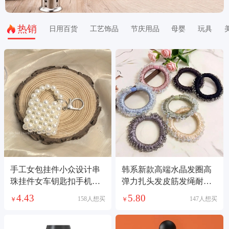
热销
日用百货
工艺饰品
节庆用品
母婴
玩具
手工女包挂件小众设计串
韩系新款高端水晶发圈高
珠挂件女车钥匙扣手机挂
弹力扎头发皮筋发绳耐用
件仙女口红包饰品
不伤发头绳发饰
4.43
5.80
158人想买
147人想买
￥
￥