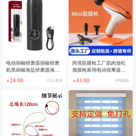
电动胡椒研磨器胡椒研磨
跨境筋膜枪工厂肌肉放松
机黑胡椒海盐研磨器海盐
颈膜枪家用电动按摩器健
研磨瓶家用胡椒磨
身筋膜枪
24.00
43.00
133人想买
10件起批
￥
￥