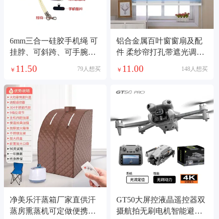
6mm三合一硅胶手机绳 可
铝合金属百叶窗窗扇及配
挂脖、可斜跨、可手腕、
件 柔纱帘打孔带遮光调节
手机/相机／水杯/多种场景
便捷遮光窗帘
11.50
11.00
79人想买
148人想买
￥
￥
使用
净美乐汗蒸箱厂家直供汗
GT50大屏控液晶遥控器双
蒸房熏蒸机可定做便携式
摄航拍无刷电机智能避障