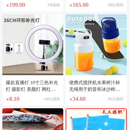
家用蒸汽桑拿浴箱
光流悬停遥控飞机
199.00
165.00
2件起批
168人想买
￥
￥
爆款直播灯 10寸三色补光
便携式搅拌机水果榨汁杯
灯 摄影灯 美颜灯 网红直
无绳用于奶昔和冰沙榨汁
播打光灯
机搅拌机源头工厂小型榨
8.10
34.60
149人想买
262人想买
￥
￥
汁机