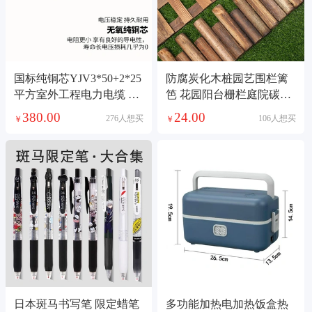
国标纯铜芯YJV3*50+2*25
防腐炭化木桩园艺围栏篱
平方室外工程电力电缆 电
笆 花园阳台栅栏庭院碳化
缆线
木桩厂家直销
380.00
24.00
276人想买
106人想买
￥
￥
日本斑马书写笔 限定蜡笔
多功能加热电加热饭盒热