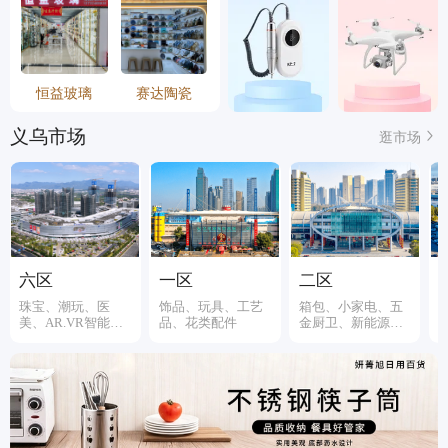
恒益玻璃
赛达陶瓷
义乌市场
逛市场
六区
一区
二区
珠宝、潮玩、医
饰品、玩具、工艺
箱包、小家电、五
美、AR.VR智能装
品、花类配件
金厨卫、新能源、
备
伞