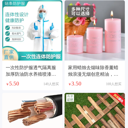
一次性防护服透气隔离服
家用蜡烛去烟味除香薰蜡
加厚防油防水养殖喷漆全
烛浪漫无烟创意精油，柱
身连体防飞沫
烛光晚餐
5.50
3.50
149人想买
169人想买
￥
￥