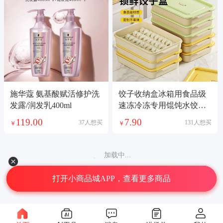
施华蔻 氨基酸赋活修护洗
饺子收纳盒冰箱用食品级
发露/润发乳400ml
速冻冷冻专用馄饨水饺保
鲜整理神器
119.00
7.90
37人想买
131人想买
￥
￥
加载中...
打开小商品城APP，查看更多商品
©2026义乌中国小商品城大数据有限公司版权所有