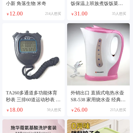
小新 角落生物 米奇
饭保温上班族煮饭饭菜电
热自热蒸煮神器充电保温
12.00
31.00
214人想买
35人想买
￥
￥
饭盒自热饭盒不锈钢餐具
五金充电加热保温饭盒
TA260多通道多功能体育
外销出口 直插式电热水壶
秒表 三排60道运动秒表 裁
SR-538 家用烧水壶 经典款
判计时秒表
电茶壶
18.00
26.00
59人想买
215人想买
￥
￥