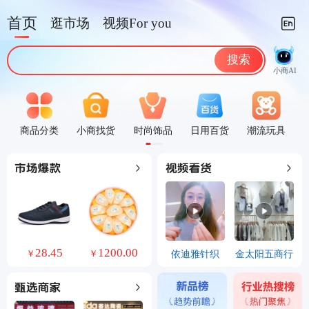
首页
逛市场
视频For you
搜索
小商AI
商品分类
小商找货
时尚饰品
日用百货
潮流玩具
0
28.45
1200.00
7888.00
900.00
依迪雅针织
金太阳五商行
￥
￥
￥
￥