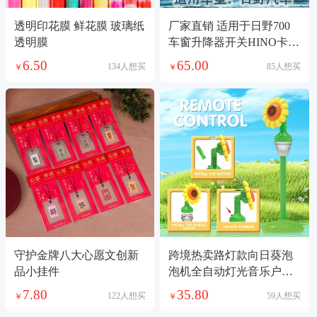
透明印花膜 鲜花膜 玻璃纸
厂家直销 适用于日野700
透明膜
车窗升降器开关HINO卡车
左驾左前玻璃门电控总成
6.50
65.00
134人想买
85人想买
￥
￥
84810-E0010
守护金牌八大心愿文创新
跨境热卖路灯款向日葵泡
品小挂件
泡机全自动灯光音乐户外
大型派对婚庆玩具
7.80
35.80
122人想买
59人想买
￥
￥