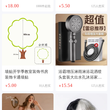
早教蒙台家庭版
丝网纱女士三角
18.00
5.50
1000件起批
125人想买
￥
￥
墙贴开学季教室装饰书房
浴霸增压淋雨淋浴花洒喷
装饰卡通墙贴
头套装大出水孔沐浴家用
洗澡加压热水器
5.00
15.54
10人想买
125人想买
￥
￥