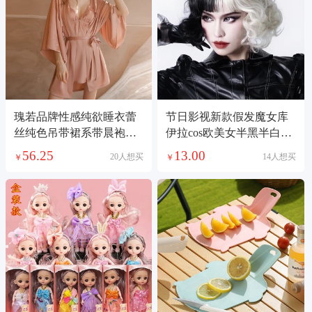
瑰若品牌性感纯欲睡衣蕾
节日影视新款假发魔女库
丝纯色吊带裙系带晨袍外
伊拉cos欧美女半黑半白短
袍家居服套装1690
卷头套工厂现货
56.25
13.00
20人想买
14人想买
￥
￥