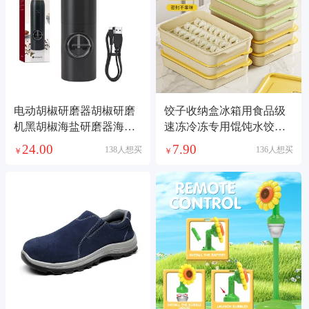
电动胡椒研磨器胡椒研磨
饺子收纳盒冰箱用食品级
机黑胡椒海盐研磨器海盐
速冻冷冻专用馄饨水饺保
研磨瓶家用胡椒磨
鲜整理神器
24.00
7.90
138人想买
136人想买
￥
￥