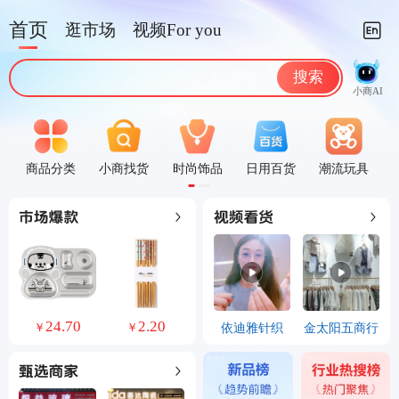
首页
逛市场
视频For you
搜索
小商AI
商品分类
小商找货
时尚饰品
日用百货
潮流玩具
0
10.06
29.00
依迪雅针织
金太阳五商行
￥
￥