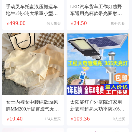
手动叉车托盘液压搬运车
LED汽车货车工作灯越野
地牛2吨3吨大承重小型液
车通用光杯款带光圈射灯
压装卸车现货直发
摩托车超亮前照灯
499.00
24.50
46人想买
90件起批
￥
￥
女士内裤女中腰纯欲ins风
太阳能灯户外庭院灯家用
胖MM200斤提臀透气无痕
新农村超亮大功率防水6米
日系可爱三角裤头
工程款照明路灯8
10.40
109.36
134人想买
10人想买
￥
￥