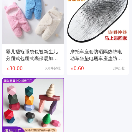
婴儿襁褓睡袋包被新生儿
摩托车座套防晒隔热垫电
分腿式包腿式裹保暖加绒
动车坐垫电瓶车座垫防水
抱被秋冬款
反光铝箔膜隔热垫
30.00
0.60
600件起批
2件起批
￥
￥