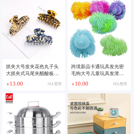
抓夹大号发夹花色丸子头
跨境新品卡通玩具发光密
大抓夹式马尾夹醋酸板材
毛狗大号儿童玩具发泄毛
抓夹女后脑发夹
毛球电子闪光出口
13.00
10.00
14人想买
18人想买
￥
￥