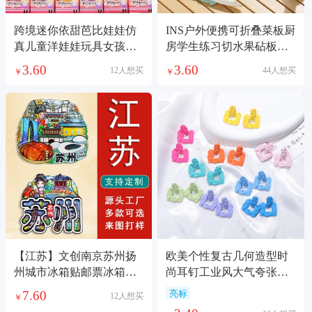
跨境迷你依甜芭比娃娃仿
INS户外便携可折叠菜板厨
真儿童洋娃娃玩具女孩礼
房学生练习切水果砧板旅
盒奖品公主过家家
行野餐切菜案板
3.60
3.60
12人想买
44人想买
￥
￥
【江苏】文创南京苏州扬
欧美个性复古几何造型时
州城市冰箱贴邮票冰箱装
尚耳钉工业风大气夸张设
饰品纪念品国潮
计感简约气质耳饰
7.60
亮标
12人想买
￥