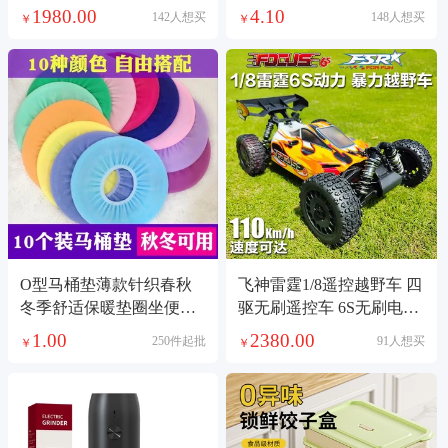
路机混凝土路面公路
照灯阅读透镜
1980.00
4.10
142人想买
148人想买
￥
￥
O型马桶垫薄款针织春秋
飞神雷霆1/8遥控越野车 四
冬季舒适保暖垫圈坐便垫
驱无刷遥控车 6S无刷电越
圈马桶套
比赛电越车模
1.00
2380.00
250件起批
91人想买
￥
￥