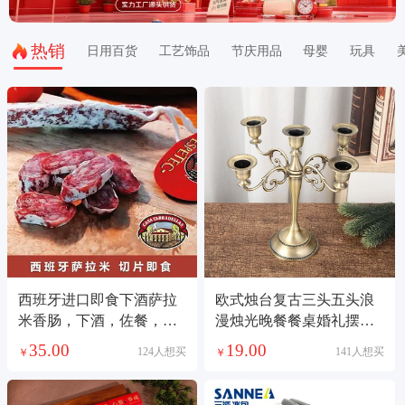
热销
日用百货
工艺饰品
节庆用品
母婴
玩具
西班牙进口即食下酒萨拉
欧式烛台复古三头五头浪
米香肠，下酒，佐餐，零
漫烛光晚餐餐桌婚礼摆件
食都可以，由于是空运进
婚庆蜡烛台道具
35.00
19.00
124人想买
141人想买
￥
￥
口，价格随季节有变化