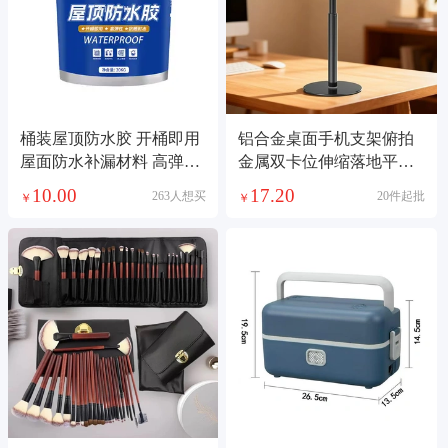
桶装屋顶防水胶 开桶即用
铝合金桌面手机支架俯拍
屋面防水补漏材料 高弹抗
金属双卡位伸缩落地平板
裂外墙防水漆防水涂料
支架直播懒人支架
10.00
17.20
263人想买
20件起批
￥
￥