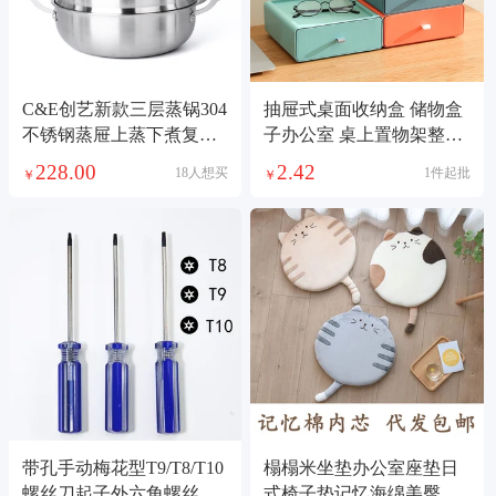
C&E创艺新款三层蒸锅304
抽屉式桌面收纳盒 储物盒
不锈钢蒸屉上蒸下煮复底
子办公室 桌上置物架整理
多功能锅大容量汤锅厨房
柜批发整理盒
228.00
2.42
18人想买
1件起批
￥
￥
用品家用
带孔手动梅花型T9/T8/T10
榻榻米坐垫办公室座垫日
螺丝刀起子外六角螺丝刀
式椅子垫记忆海绵美臀垫