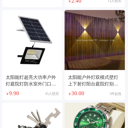
2.40
13人想买
￥
太阳能灯超亮大功率户外
太阳能户外灯双模式壁灯
灯庭院灯防水室外门口照
上下射灯阳台庭院灯别墅
明家用新款投光灯
防水双头洗墙灯
9.90
30.00
45人想买
5件起批
￥
￥