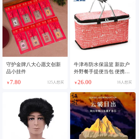
守护金牌八大心愿文创新
牛津布防水保温篮 新款户
品小挂件
外野餐手提便当包 便携式
铝框折叠冰包
7.80
26.00
125人想买
16人想买
￥
￥