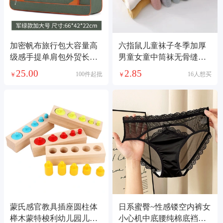
加密帆布旅行包大容量高
六指鼠儿童袜子冬季加厚
级感手提单肩包外贸长短
男童女童中筒袜无骨缝合
途男女行李包 收纳包
宝宝毛圈毛巾棉袜
25.00
2.85
100件起批
16人想买
￥
￥
蒙氏感官教具插座圆柱体
日系蜜臀~性感镂空内裤女
榉木蒙特梭利幼儿园儿童
小心机中底腰纯棉底裆蕾