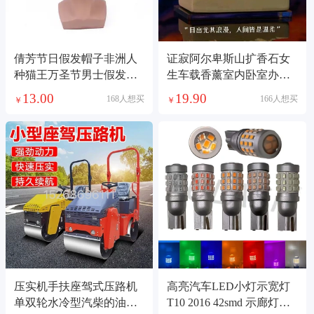
倩芳节日假发帽子非洲人
证寂阿尔卑斯山扩香石女
种猫王万圣节男士假发说
生车载香薰室内卧室办公
唱首歌表演头套elvis
室高级中式摆件
13.00
19.90
168人想买
166人想买
￥
￥
presley1221
压实机手扶座驾式压路机
高亮汽车LED小灯示宽灯
单双轮水冷型汽柴的油压
T10 2016 42smd 示廊灯牌