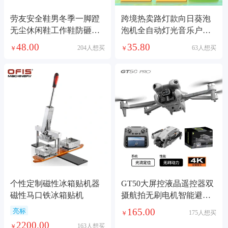
劳友安全鞋男冬季一脚蹬
跨境热卖路灯款向日葵泡
无尘休闲鞋工作鞋防砸穿
泡机全自动灯光音乐户外
车间防护鞋劳保鞋
大型派对婚庆玩具
48.00
35.80
204人想买
63人想买
￥
￥
个性定制磁性冰箱贴机器
GT50大屏控液晶遥控器双
磁性马口铁冰箱贴机
摄航拍无刷电机智能避障
光流悬停遥控飞机
165.00
亮标
175人想买
￥
2200.00
163人想买
￥