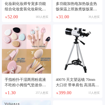
化妆刷化妆师专宠多功能
多功能加热电加热饭盒热
组合化妆套装化妆刷化妆
饭保温上班族煮饭饭菜电
品套装
热自热蒸煮神器充电保温
52.00
31.00
183人想买
39人想买
￥
￥
饭盒自热饭盒不锈钢餐具
五金充电加热保温饭盒
手指粉扑干湿两用粉底液
40070 天文望远镜 70mm
不吃粉小拇指气垫迷你版
大口径 带单肩包 高清高倍
化妆海绵指尖粉扑
天地两用学生儿童观星观
1.30
399.00
257人想买
15人想买
￥
￥
月望远镜批发