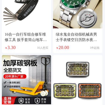
16合一自行车组合修车维
绿水鬼全自动假机械表男
修工具 扳手套筒山地车装
士手表镂空日历防水夜光
备配件
抖音快手一件代发
3.30
20.00
16人想买
1件起批
￥
￥