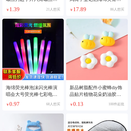
拆机维修工具T6
猫咪圆形蒲团坐垫
1.39
17.89
21人想买
86人想买
￥
￥
海绵荧光棒泡沫闪光棒演
新品树脂配件小蜜蜂diy饰
唱会大号荧光棒七彩电子
品贴片植物花朵奶油胶手
发光棒一次性
机壳材料发夹
0.97
0.13
68人想买
100件起批
￥
￥