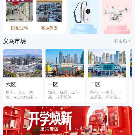
恒益玻璃
赛达陶瓷
义乌市场
逛市场
六区
一区
二区
珠宝、潮玩、医
饰品、玩具、工艺
箱包、小家电、五
美、AR.VR智能装
品、花类配件
金厨卫、新能源、
备
伞