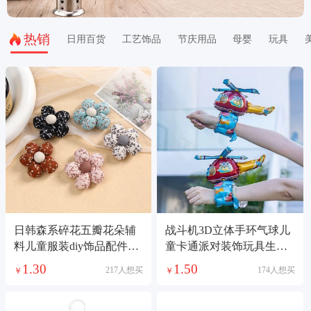
热销
日用百货
工艺饰品
节庆用品
母婴
玩具
日韩森系碎花五瓣花朵辅
战斗机3D立体手环气球儿
料儿童服装diy饰品配件发
童卡通派对装饰玩具生日
饰充棉布艺挂件
礼物地推礼品
1.30
1.50
217人想买
174人想买
￥
￥