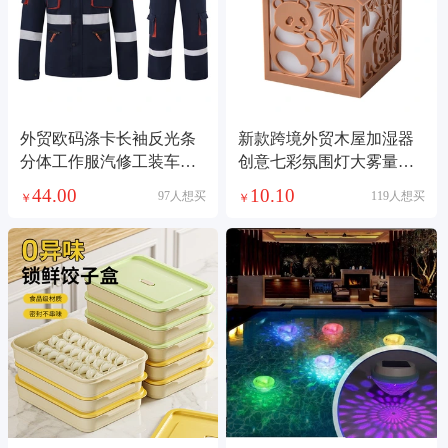
外贸欧码涤卡长袖反光条
新款跨境外贸木屋加湿器
分体工作服汽修工装车间
创意七彩氛围灯大雾量喷
工厂服套装劳保服春秋长
雾加用桌面增湿机加湿器
44.00
10.10
97人想买
119人想买
￥
￥
袖工作服套装男耐脏耐磨
劳保服批发汽修服车间工
厂服工地服