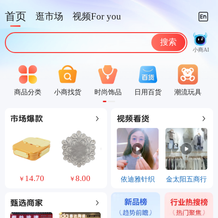
首页
逛市场
视频For you
搜索
小商AI
商品分类
小商找货
时尚饰品
日用百货
潮流玩具
0
14.70
8.00
24.70
2.20
依迪雅针织
金太阳五商行
￥
￥
￥
￥