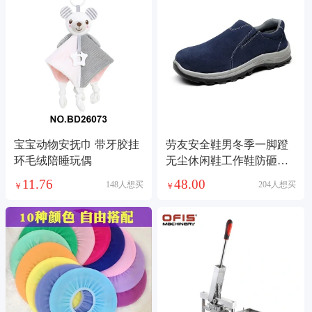
宝宝动物安抚巾 带牙胶挂
劳友安全鞋男冬季一脚蹬
环毛绒陪睡玩偶
无尘休闲鞋工作鞋防砸穿
车间防护鞋劳保鞋
11.76
48.00
148人想买
204人想买
￥
￥