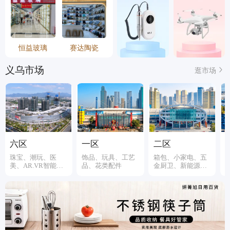
恒益玻璃
赛达陶瓷
义乌市场
逛市场
六区
一区
二区
珠宝、潮玩、医
饰品、玩具、工艺
箱包、小家电、五
美、AR.VR智能装
品、花类配件
金厨卫、新能源、
备
伞