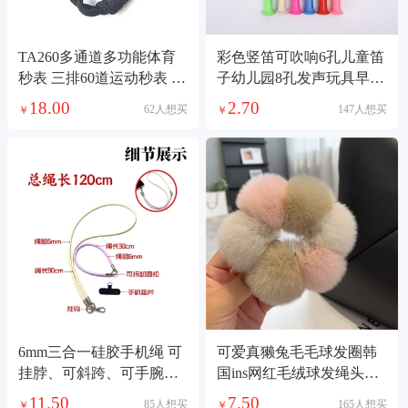
TA260多通道多功能体育
彩色竖笛可吹响6孔儿童笛
秒表 三排60道运动秒表 裁
子幼儿园8孔发声玩具早教
判计时秒表
音乐乐器益智
18.00
2.70
62人想买
147人想买
￥
￥
6mm三合一硅胶手机绳 可
可爱真獭兔毛毛球发圈韩
挂脖、可斜跨、可手腕、
国ins网红毛绒球发绳头绳
手机/相机／水杯/多种场景
扎头发头绳新款
11.50
7.50
85人想买
165人想买
￥
￥