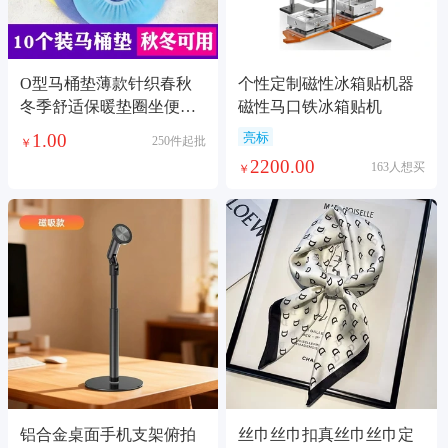
O型马桶垫薄款针织春秋
个性定制磁性冰箱贴机器
冬季舒适保暖垫圈坐便垫
磁性马口铁冰箱贴机
圈马桶套
1.00
亮标
250件起批
￥
2200.00
163人想买
￥
铝合金桌面手机支架俯拍
丝巾丝巾扣真丝巾丝巾定