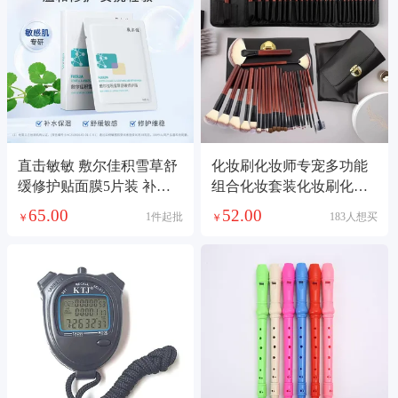
直击敏敏 敷尔佳积雪草舒
化妆刷化妆师专宠多功能
缓修护贴面膜5片装 补水
组合化妆套装化妆刷化妆
保湿舒缓敏感肌泛红屏障
品套装
65.00
52.00
1件起批
183人想买
￥
￥
晒后修复