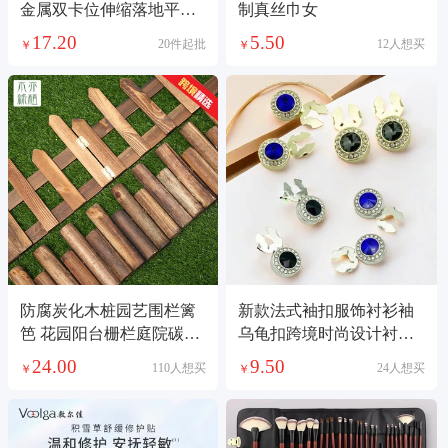
金属双卡位伸缩落地平板
制真丝巾女
支架直播懒人支架
17.20
5.50
20件起批
12人想买
￥
￥
防腐炭化木桩园艺围栏篱
新款法式袖扣服饰衬衫袖
笆 花园阳台栅栏庭院碳化
乌龟扣跨境时尚设计衬衫
木桩厂家直销
领口钮扣底托配件
24.00
9.50
110人想买
24人想买
￥
￥