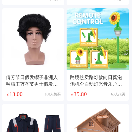
使用
倩芳节日假发帽子非洲人
跨境热卖路灯款向日葵泡
种猫王万圣节男士假发说
泡机全自动灯光音乐户外
唱首歌表演头套elvis
大型派对婚庆玩具
13.00
35.80
168人想买
63人想买
￥
￥
presley1221