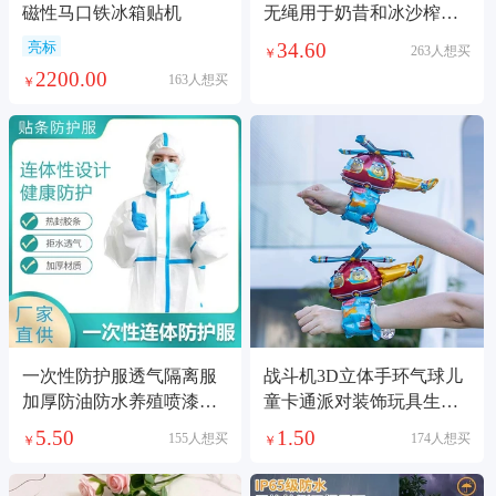
磁性马口铁冰箱贴机
无绳用于奶昔和冰沙榨汁
机搅拌机源头工厂小型榨
34.60
亮标
263人想买
￥
汁机
2200.00
163人想买
￥
一次性防护服透气隔离服
战斗机3D立体手环气球儿
加厚防油防水养殖喷漆全
童卡通派对装饰玩具生日
身连体防飞沫
礼物地推礼品
5.50
1.50
155人想买
174人想买
￥
￥