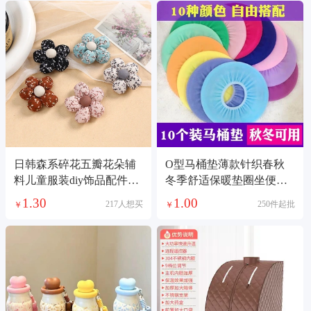
日韩森系碎花五瓣花朵辅
O型马桶垫薄款针织春秋
料儿童服装diy饰品配件发
冬季舒适保暖垫圈坐便垫
饰充棉布艺挂件
圈马桶套
1.30
1.00
217人想买
250件起批
￥
￥