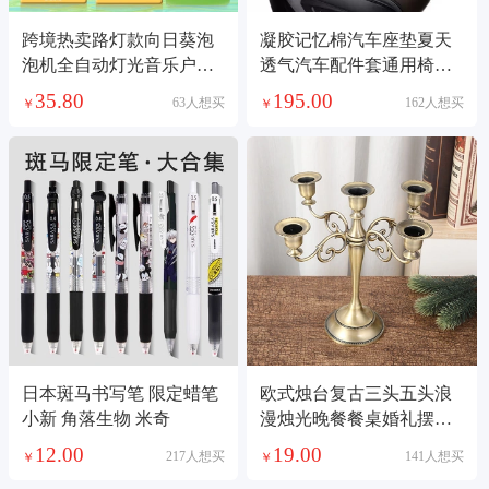
跨境热卖路灯款向日葵泡
凝胶记忆棉汽车座垫夏天
泡机全自动灯光音乐户外
透气汽车配件套通用椅子
大型派对婚庆玩具
垫
35.80
195.00
63人想买
162人想买
￥
￥
日本斑马书写笔 限定蜡笔
欧式烛台复古三头五头浪
小新 角落生物 米奇
漫烛光晚餐餐桌婚礼摆件
婚庆蜡烛台道具
12.00
19.00
217人想买
141人想买
￥
￥