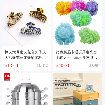
抓夹大号发夹花色丸子头
跨境新品卡通玩具发光密
大抓夹式马尾夹醋酸板材
毛狗大号儿童玩具发泄毛
抓夹女后脑发夹
毛球电子闪光出口
13.00
10.00
14人想买
18人想买
￥
￥