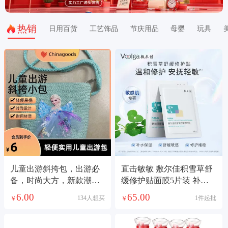
热销
日用百货
工艺饰品
节庆用品
母婴
玩具
儿童出游斜挎包，出游必
直击敏敏 敷尔佳积雪草舒
备，时尚大方，新款潮
缓修护贴面膜5片装 补水
流，里面空间大，可折叠
保湿舒缓敏感肌泛红屏障
6.00
65.00
134人想买
1件起批
￥
￥
购物袋
晒后修复