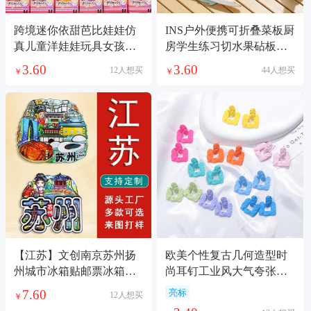
跨境迷你依甜芭比娃娃仿
INS户外便携可折叠菜板厨
真儿童洋娃娃玩具女孩礼
房学生练习切水果砧板旅
盒奖品公主过家家
行野餐切菜案板
3.60
3.60
12人想买
44人想买
￥
￥
【江苏】文创南京苏州扬
欧美个性复古几何造型时
州城市冰箱贴邮票冰箱装
尚耳钉工业风大气夸张设
饰品纪念品国潮
计感简约气质耳饰
7.60
亮标
12人想买
￥