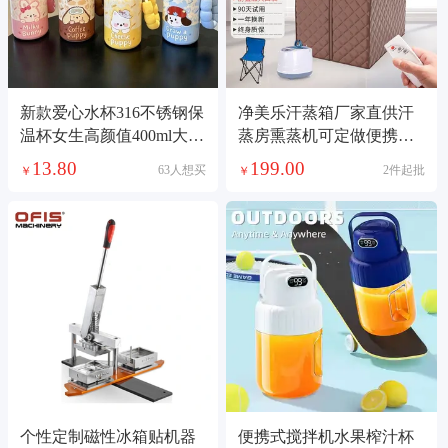
新款爱心水杯316不锈钢保
净美乐汗蒸箱厂家直供汗
温杯女生高颜值400ml大容
蒸房熏蒸机可定做便携式
量泡茶吸管杯子
家用蒸汽桑拿浴箱
13.80
199.00
63人想买
2件起批
￥
￥
个性定制磁性冰箱贴机器
便携式搅拌机水果榨汁杯