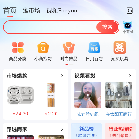
首页
逛市场
视频For you
搜索
小商AI
商品分类
小商找货
时尚饰品
日用百货
潮流玩具
0
10.06
29.00
依迪雅针织
金太阳五商行
￥
￥