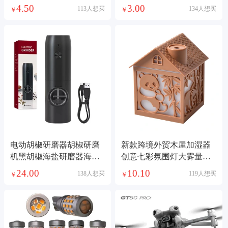
可爱女孩发夹头饰艺梵饰
料谷美痛包填充
4.50
3.00
113人想买
134人想买
￥
￥
品头饰
电动胡椒研磨器胡椒研磨
新款跨境外贸木屋加湿器
机黑胡椒海盐研磨器海盐
创意七彩氛围灯大雾量喷
研磨瓶家用胡椒磨
雾加用桌面增湿机加湿器
24.00
10.10
138人想买
119人想买
￥
￥