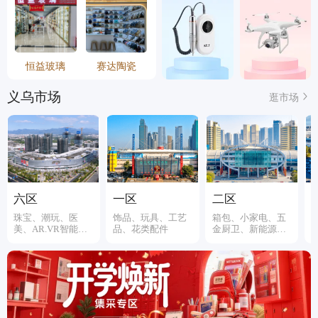
恒益玻璃
赛达陶瓷
义乌市场
逛市场
六区
一区
二区
珠宝、潮玩、医
饰品、玩具、工艺
箱包、小家电、五
美、AR.VR智能装
品、花类配件
金厨卫、新能源、
备
伞