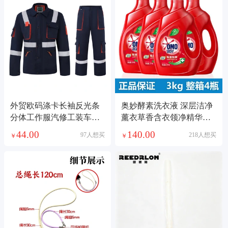
外贸欧码涤卡长袖反光条
奥妙酵素洗衣液 深层洁净
分体工作服汽修工装车间
薰衣草香含衣领净精华洗
工厂服套装劳保服春秋长
衣液 多规格可选
44.00
140.00
97人想买
218人想买
￥
￥
袖工作服套装男耐脏耐磨
劳保服批发汽修服车间工
厂服工地服