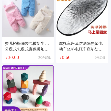
婴儿襁褓睡袋包被新生儿
摩托车座套防晒隔热垫电
分腿式包腿式裹保暖加绒
动车坐垫电瓶车座垫防水
抱被秋冬款
反光铝箔膜隔热垫
30.00
0.60
600件起批
2件起批
￥
￥