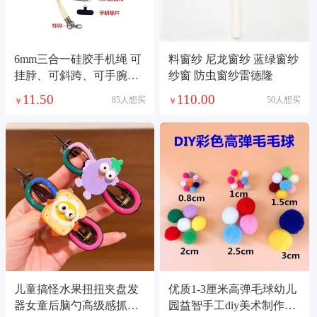
6mm三合一硅胶手机绳 可
料窗纱 尼龙窗纱 蓝绿窗纱
挂脖、可斜跨、可手腕、
纱窗 防虫窗纱雷德隆
手机/相机／水杯/多种场景
11.50
110.00
85人想买
50人想买
￥
￥
使用
儿童搞怪水果扭扭夹盘发
优质1-3厘米高弹毛球幼儿
器女童后脑勺高级感抓夹
园益智手工diy美术制作材