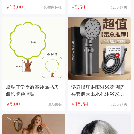
早教蒙台家庭版
丝网纱女士三角
18.00
5.50
1000件起批
125人想买
￥
￥
墙贴开学季教室装饰书房
浴霸增压淋雨淋浴花洒喷
装饰卡通墙贴
头套装大出水孔沐浴家用
洗澡加压热水器
5.00
15.54
10人想买
125人想买
￥
￥