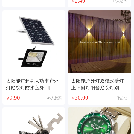
2.40
13人想买
￥
太阳能灯超亮大功率户外
太阳能户外灯双模式壁灯
灯庭院灯防水室外门口照
上下射灯阳台庭院灯别墅
明家用新款投光灯
防水双头洗墙灯
9.90
30.00
45人想买
5件起批
￥
￥