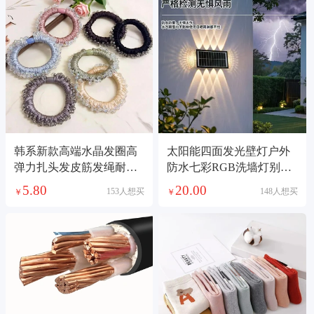
韩系新款高端水晶发圈高
太阳能四面发光壁灯户外
弹力扎头发皮筋发绳耐用
防水七彩RGB洗墙灯别墅
不伤发头绳发饰
庭院门口外墙装饰感应壁
5.80
20.00
153人想买
148人想买
￥
￥
灯