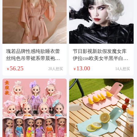
瑰若品牌性感纯欲睡衣蕾
节日影视新款假发魔女库
丝纯色吊带裙系带晨袍外
伊拉cos欧美女半黑半白短
袍家居服套装1690
卷头套工厂现货
56.25
13.00
20人想买
14人想买
￥
￥