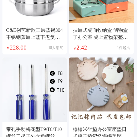
C&E创艺新款三层蒸锅304
抽屉式桌面收纳盒 储物盒
不锈钢蒸屉上蒸下煮复底
子办公室 桌上置物架整理
多功能锅大容量汤锅厨房
柜批发整理盒
228.00
2.42
18人想买
1件起批
￥
￥
用品家用
带孔手动梅花型T9/T8/T10
榻榻米坐垫办公室座垫日
螺丝刀起子外六角螺丝刀
式椅子垫记忆海绵美臀垫