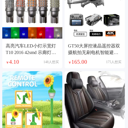
高亮汽车LED小灯示宽灯
GT50大屏控液晶遥控器双
T10 2016 42smd 示廊灯牌
摄航拍无刷电机智能避障
照灯阅读透镜
光流悬停遥控飞机
4.10
165.00
148人想买
175人想买
￥
￥