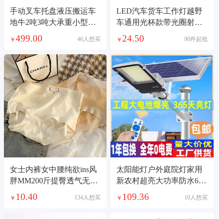
手动叉车托盘液压搬运车
LED汽车货车工作灯越野
地牛2吨3吨大承重小型液
车通用光杯款带光圈射灯
压装卸车现货直发
摩托车超亮前照灯
499.00
24.50
46人想买
90件起批
￥
￥
女士内裤女中腰纯欲ins风
太阳能灯户外庭院灯家用
胖MM200斤提臀透气无痕
新农村超亮大功率防水6米
日系可爱三角裤头
工程款照明路灯8
10.40
109.36
134人想买
10人想买
￥
￥