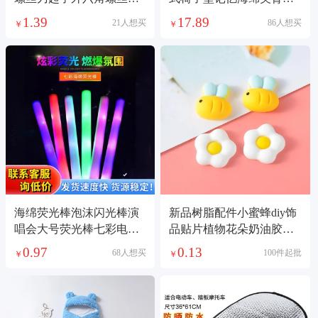
拆机维修工具T6
猫咪圆形蒲团坐垫
1.39
17.89
21人想买
86人想买
￥
￥
海绵荧光棒泡沫闪光棒演
新品树脂配件小蜜蜂diy饰
唱会大号荧光棒七彩电子
品贴片植物花朵奶油胶手
发光棒一次性
机壳材料发夹
0.97
0.13
68人想买
100件起批
￥
￥