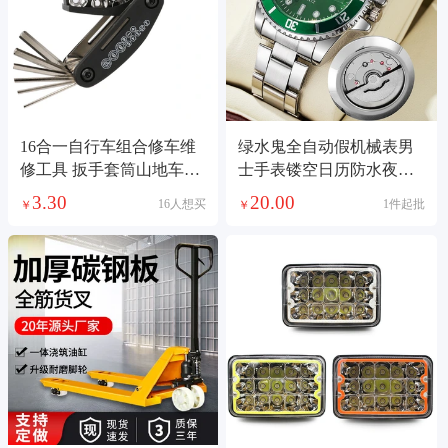
16合一自行车组合修车维
绿水鬼全自动假机械表男
修工具 扳手套筒山地车装
士手表镂空日历防水夜光
备配件
抖音快手一件代发
3.30
20.00
16人想买
1件起批
￥
￥