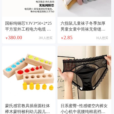
国标纯铜芯YJV3*50+2*25
六指鼠儿童袜子冬季加厚
平方室外工程电力电缆 电
男童女童中筒袜无骨缝合
缆线
宝宝毛圈毛巾棉袜
380.00
2.85
281人想买
16人想买
￥
￥
蒙氏感官教具插座圆柱体
日系蜜臀~性感镂空内裤女
榉木蒙特梭利幼儿园儿童
小心机中底腰纯棉底裆蕾