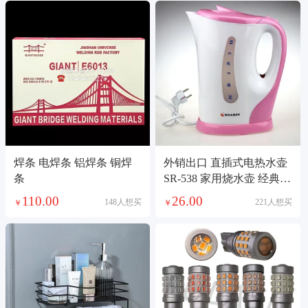
焊条 电焊条 铝焊条 铜焊
外销出口 直插式电热水壶
条
SR-538 家用烧水壶 经典款
电茶壶
110.00
26.00
148人想买
221人想买
￥
￥