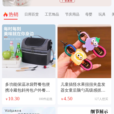
热销
日用百货
工艺饰品
节庆用品
母婴
玩具
多功能保温冰袋野餐包便
儿童搞怪水果扭扭夹盘发
携冷藏包斜挎包户外餐具
器女童后脑勺高级感抓夹
保温箱铝箔袋出行必备
可爱女孩发夹头饰艺梵饰
10.30
4.50
100件起批
127人想买
￥
￥
品头饰