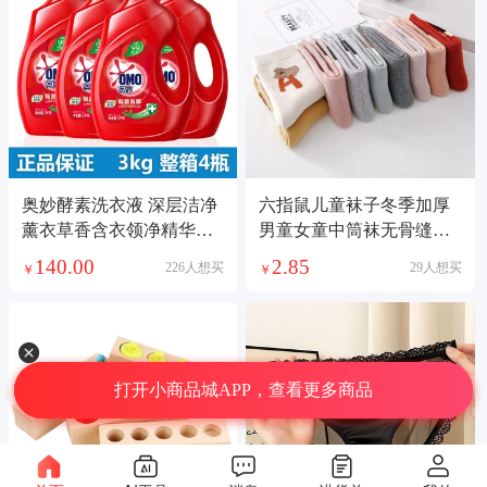
奥妙酵素洗衣液 深层洁净
六指鼠儿童袜子冬季加厚
薰衣草香含衣领净精华洗
男童女童中筒袜无骨缝合
衣液 多规格可选
宝宝毛圈毛巾棉袜
140.00
2.85
226人想买
29人想买
￥
￥
打开小商品城APP，查看更多商品