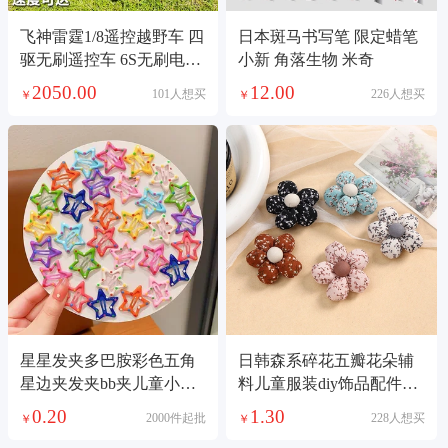
飞神雷霆1/8遥控越野车 四
日本斑马书写笔 限定蜡笔
驱无刷遥控车 6S无刷电越
小新 角落生物 米奇
比赛电越车模
2050.00
12.00
101人想买
226人想买
￥
￥
星星发夹多巴胺彩色五角
日韩森系碎花五瓣花朵辅
星边夹发夹bb夹儿童小号
料儿童服装diy饰品配件发
碎发宝宝发夹饰品饰品
饰充棉布艺挂件
0.20
1.30
2000件起批
228人想买
￥
￥