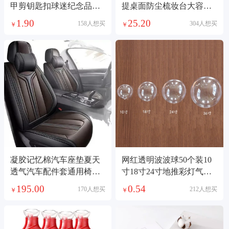
甲剪钥匙扣球迷纪念品挂
提桌面防尘梳妆台大容量
件周边
感护肤品整理箱
1.90
25.20
158人想买
304人想买
￥
￥
凝胶记忆棉汽车座垫夏天
网红透明波波球50个装10
透气汽车配件套通用椅子
寸18寸24寸地推彩灯气球
垫
装饰玫瑰花束气球001
195.00
0.54
170人想买
212人想买
￥
￥