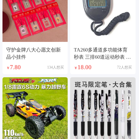
守护金牌八大心愿文创新
TA260多通道多功能体育
品小挂件
秒表 三排60道运动秒表 裁
判计时秒表
7.80
18.00
134人想买
72人想买
￥
￥