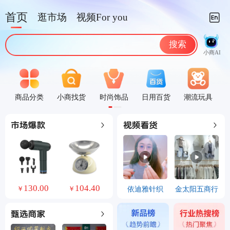
首页
逛市场
视频For you
搜索
小商AI
商品分类
小商找货
时尚饰品
日用百货
潮流玩具
0
130.00
104.40
依迪雅针织
金太阳五商行
￥
￥