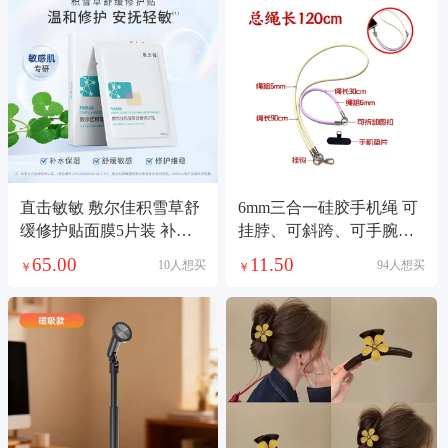
直击敏敏 敷尔佳积雪草舒
6mm三合一硅胶手机绳 可
缓修护贴面膜5片装 补水
挂脖、可斜跨、可手腕、
保湿舒缓敏感肌泛红屏障
手机/相机／水杯/多种场景
65.00
11.50
10人想买
94人想买
￥
￥
晒后修复
使用