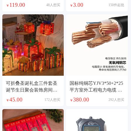
119.00
3.00
48人想买
150件起批
￥
￥
可折叠圣诞礼盒三件套圣
国标纯铜芯YJV3*50+2*25
诞节生日聚会装饰房间布
平方室外工程电力电缆 电
置氛围道具摆件灯
缆线
45.00
380.00
172人想买
292人想买
￥
￥