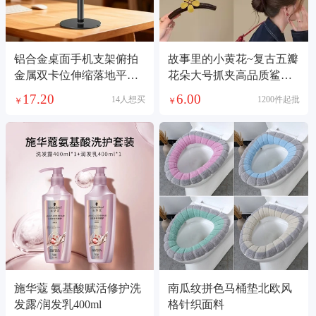
铝合金桌面手机支架俯拍
故事里的小黄花~复古五瓣
金属双卡位伸缩落地平板
花朵大号抓夹高品质鲨鱼
支架直播懒人支架
夹盘发夹子2026
17.20
6.00
14人想买
1200件起批
￥
￥
施华蔻 氨基酸赋活修护洗
南瓜纹拼色马桶垫北欧风
发露/润发乳400ml
格针织面料