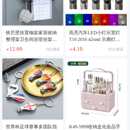
铁艺壁挂置物架家居收纳
高亮汽车LED小灯示宽灯
整理架卫生间浴室挂架铁
T10 2016 42smd 示廊灯牌
艺毛巾架免打孔架
照灯阅读透镜
12.00
4.10
18人想买
163人想买
￥
￥
世界杯足球赛事多国队指
K49-5999收纳盒化妆品手