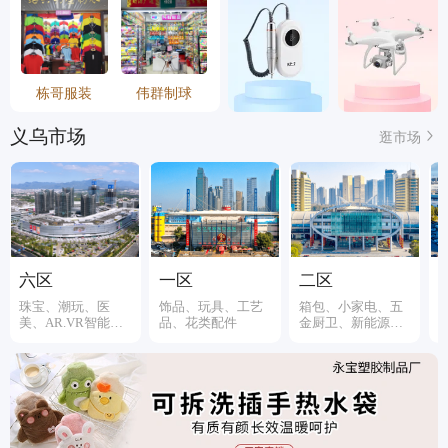
栋哥服装
伟群制球
义乌市场
逛市场
六区
一区
二区
珠宝、潮玩、医
饰品、玩具、工艺
箱包、小家电、五
美、AR.VR智能装
品、花类配件
金厨卫、新能源、
备
伞