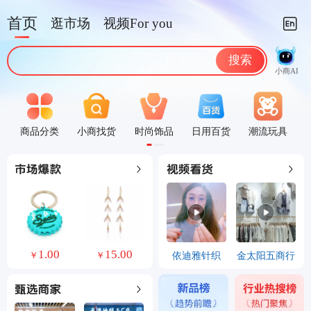
首页
逛市场
视频For you
搜索
小商AI
商品分类
小商找货
时尚饰品
日用百货
潮流玩具
0
1.00
15.00
3.50
9.60
依迪雅针织
金太阳五商行
￥
￥
￥
￥