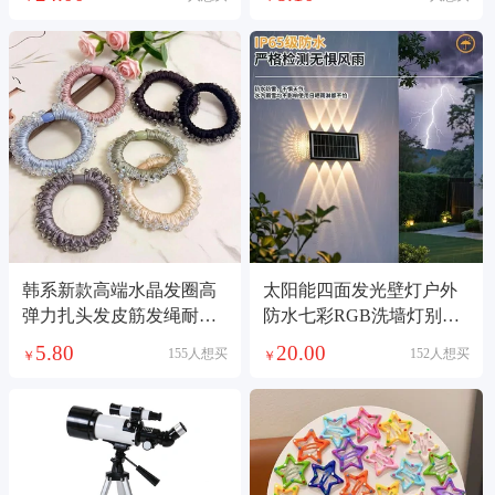
韩系新款高端水晶发圈高
太阳能四面发光壁灯户外
弹力扎头发皮筋发绳耐用
防水七彩RGB洗墙灯别墅
不伤发头绳发饰
庭院门口外墙装饰感应壁
5.80
20.00
155人想买
152人想买
￥
￥
灯