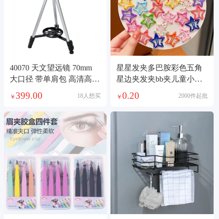
40070 天文望远镜 70mm
星星发夹多巴胺彩色五角
大口径 带单肩包 高清高倍
星边夹发夹bb夹儿童小号
天地两用学生儿童观星观
碎发宝宝发夹饰品饰品
399.00
0.20
18人想买
2000件起批
￥
￥
月望远镜批发