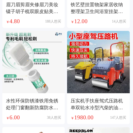
眉刀眉剪眉夹修眉刀美妆
铁艺壁挂置物架家居收纳
镊子胡子梳双眼皮贴美容
整理架卫生间浴室挂架铁
护肤彩妆工具美妆镊子
艺毛巾架免打孔架
4.80
12.00
188人想买
14人想买
￥
￥
水性环保防锈漆铁用免锈
压实机手扶座驾式压路机
处理门窗翻新防腐防水底
单双轮水冷型汽柴的油压
漆
路机混凝土路面公路
6.00
1980.00
38人想买
147人想买
￥
￥