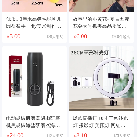
优质1-3厘米高弹毛球幼儿
故事里的小黄花~复古五瓣
园益智手工diy美术制作材
花朵大号抓夹高品质鲨鱼
料谷美痛包填充
夹盘发夹子2026
3.00
6.00
138人想买
1200件起批
￥
￥
电动胡椒研磨器胡椒研磨
爆款直播灯 10寸三色补光
机黑胡椒海盐研磨器海盐
灯 摄影灯 美颜灯 网红直
研磨瓶家用胡椒磨
播打光灯
24.00
8.10
142人想买
155人想买
￥
￥