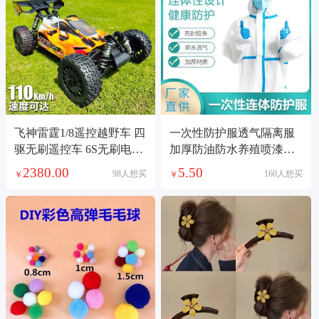
飞神雷霆1/8遥控越野车 四
一次性防护服透气隔离服
驱无刷遥控车 6S无刷电越
加厚防油防水养殖喷漆全
比赛电越车模
身连体防飞沫
2380.00
5.50
98人想买
160人想买
￥
￥