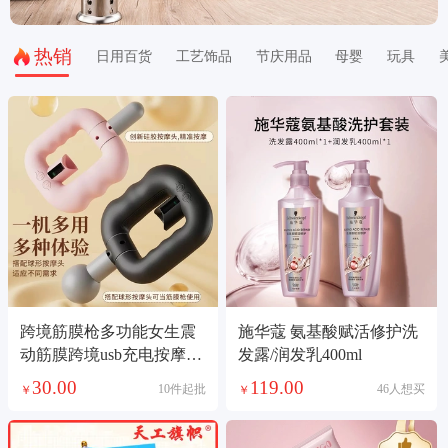
热销
日用百货
工艺饰品
节庆用品
母婴
玩具
跨境筋膜枪多功能女生震
施华蔻 氨基酸赋活修护洗
动筋膜跨境usb充电按摩枪
发露/润发乳400ml
按摩环两用
30.00
119.00
10件起批
46人想买
￥
￥