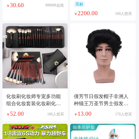
知颜色堆叠圈婴幼儿益智
30.60
亮标
9999件起批
￥
抓握玩具礼盒
2200.00
169人想买
￥
化妆刷化妆师专宠多功能
倩芳节日假发帽子非洲人
组合化妆套装化妆刷化妆
种猫王万圣节男士假发说
品套装
唱首歌表演头套elvis
52.00
13.00
186人想买
170人想买
￥
￥
presley1221