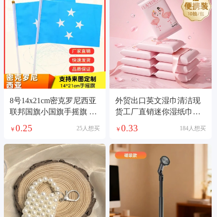
8号14x21cm密克罗尼西亚
外贸出口英文湿巾清洁现
联邦国旗小国旗手摇旗 国
货工厂直销迷你湿纸巾婴
旗定做
儿手口非洲南美跨境电商
0.25
0.33
25人想买
184人想买
￥
￥
供货湿巾护理湿巾