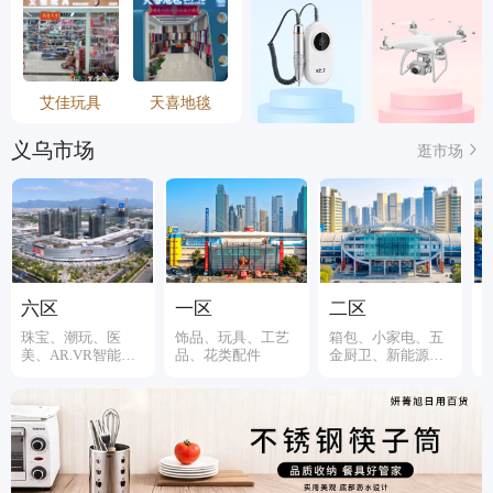
艾佳玩具
天喜地毯
义乌市场
逛市场
六区
一区
二区
珠宝、潮玩、医
饰品、玩具、工艺
箱包、小家电、五
美、AR.VR智能装
品、花类配件
金厨卫、新能源、
备
伞