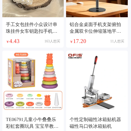
手工女包挂件小众设计串
铝合金桌面手机支架俯拍
珠挂件女车钥匙扣手机挂
金属双卡位伸缩落地平板
件仙女口红包饰品
支架直播懒人支架
4.43
17.20
163人想买
11人想买
￥
￥
TE06791儿童小牛叠叠乐
个性定制磁性冰箱贴机器
彩虹套圈玩具 宝宝早教认
磁性马口铁冰箱贴机