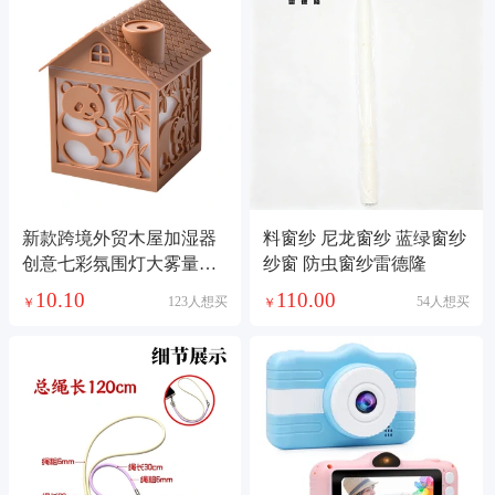
新款跨境外贸木屋加湿器
料窗纱 尼龙窗纱 蓝绿窗纱
创意七彩氛围灯大雾量喷
纱窗 防虫窗纱雷德隆
雾加用桌面增湿机加湿器
10.10
110.00
123人想买
54人想买
￥
￥