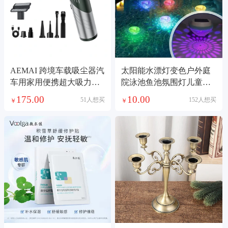
AEMAI 跨境车载吸尘器汽
太阳能水漂灯变色户外庭
车用家用便携超大吸力手
院泳池鱼池氛围灯儿童洗
持小型吸尘器
澡玩具宠物玩具
175.00
10.00
51人想买
152人想买
￥
￥