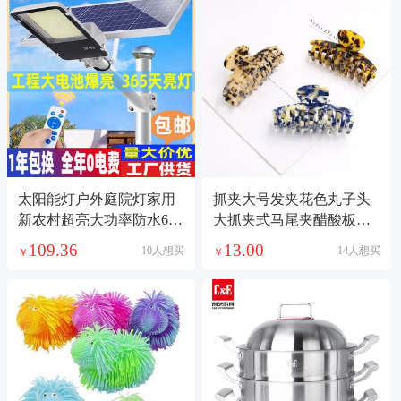
太阳能灯户外庭院灯家用
抓夹大号发夹花色丸子头
新农村超亮大功率防水6米
大抓夹式马尾夹醋酸板材
工程款照明路灯8
抓夹女后脑发夹
109.36
13.00
10人想买
14人想买
￥
￥