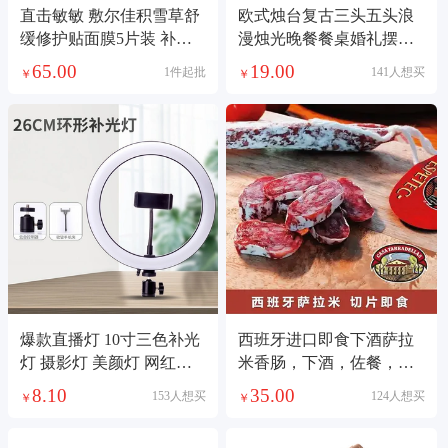
直击敏敏 敷尔佳积雪草舒
欧式烛台复古三头五头浪
缓修护贴面膜5片装 补水
漫烛光晚餐餐桌婚礼摆件
保湿舒缓敏感肌泛红屏障
婚庆蜡烛台道具
65.00
19.00
1件起批
141人想买
￥
￥
晒后修复
爆款直播灯 10寸三色补光
西班牙进口即食下酒萨拉
灯 摄影灯 美颜灯 网红直
米香肠，下酒，佐餐，零
播打光灯
食都可以，由于是空运进
8.10
35.00
153人想买
124人想买
￥
￥
口，价格随季节有变化