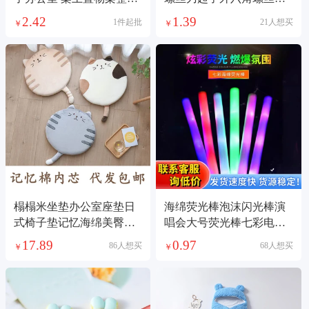
柜批发整理盒
拆机维修工具T6
2.42
1.39
1件起批
21人想买
￥
￥
榻榻米坐垫办公室座垫日
海绵荧光棒泡沫闪光棒演
式椅子垫记忆海绵美臀垫
唱会大号荧光棒七彩电子
猫咪圆形蒲团坐垫
发光棒一次性
17.89
0.97
86人想买
68人想买
￥
￥