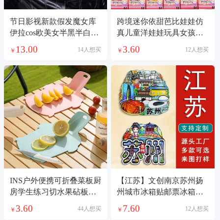
节日影视新款假发魔女库
跨境迷你依甜芭比娃娃仿
伊拉cos欧美女半黑半白短
真儿童洋娃娃玩具女孩礼
卷头套工厂现货
盒奖品公主过家家
13.00
3.60
14人想买
12人想买
￥
￥
INS户外便携可折叠菜板厨
【江苏】文创南京苏州扬
房学生练习切水果砧板旅
州城市冰箱贴邮票冰箱装
行野餐切菜案板
饰品纪念品国潮
3.60
7.60
44人想买
12人想买
￥
￥