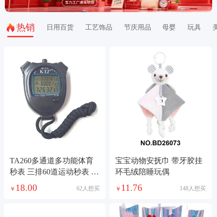
热销
日用百货
工艺饰品
节庆用品
母婴
玩具
TA260多通道多功能体育
宝宝动物安抚巾 带牙胶挂
秒表 三排60道运动秒表 裁
环毛绒陪睡玩偶
判计时秒表
18.00
11.76
62人想买
148人想买
￥
￥