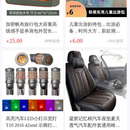
加密帆布旅行包大容量高
儿童出游斜挎包，出游必
级感手提单肩包外贸长短
备，时尚大方，新款潮
途男女行李包 收纳包
流，里面空间大，可折叠
25.00
6.00
100件起批
134人想买
￥
￥
购物袋
高亮汽车LED小灯示宽灯
凝胶记忆棉汽车座垫夏天
T10 2016 42smd 示廊灯牌
透气汽车配件套通用椅子