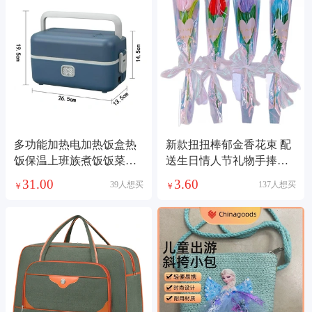
多功能加热电加热饭盒热
新款扭扭棒郁金香花束 配
饭保温上班族煮饭饭菜电
送生日情人节礼物手捧花
热自热蒸煮神器充电保温
婚礼装饰成品
31.00
3.60
39人想买
137人想买
￥
￥
饭盒自热饭盒不锈钢餐具
五金充电加热保温饭盒