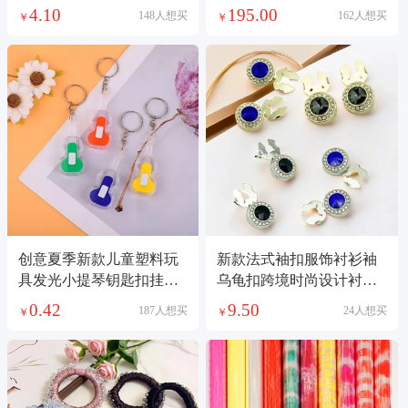
照灯阅读透镜
垫
4.10
195.00
148人想买
162人想买
￥
￥
创意夏季新款儿童塑料玩
新款法式袖扣服饰衬衫袖
具发光小提琴钥匙扣挂件
乌龟扣跨境时尚设计衬衫
上下开关铁扣链条
领口钮扣底托配件
0.42
9.50
187人想买
24人想买
￥
￥