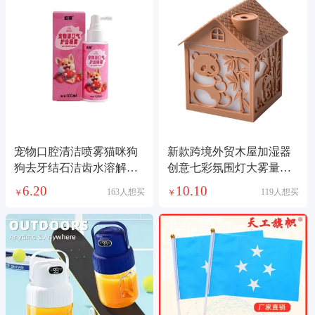
宠物口腔清洁喷雾猫咪狗
新款跨境外贸木屋加湿器
狗去牙结石洁齿水溶解有
创意七彩氛围灯大雾量喷
效除口臭喷剂
雾加用桌面增湿机加湿器
6.20
10.10
163人想买
119人想买
￥
￥