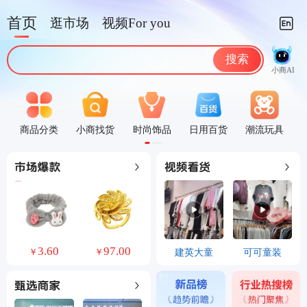
首页
逛市场
视频For you
搜索
小商AI
商品分类
小商找货
时尚饰品
日用百货
潮流玩具
3.60
97.00
350.00
3600.00
建英大童
可可童装
￥
￥
￥
￥