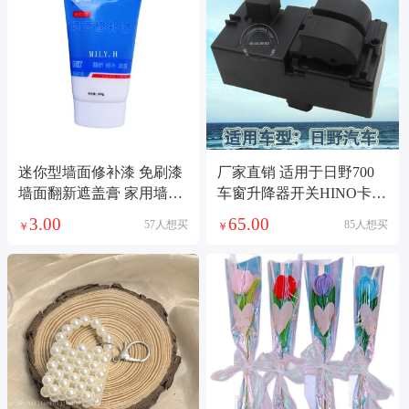
迷你型墙面修补漆 免刷漆
厂家直销 适用于日野700
墙面翻新遮盖膏 家用墙面
车窗升降器开关HINO卡车
裂缝修补剂
左驾左前玻璃门电控总成
3.00
65.00
57人想买
85人想买
￥
￥
84810-E0010