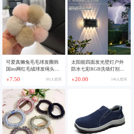
可爱真獭兔毛毛球发圈韩
太阳能四面发光壁灯户外
国ins网红毛绒球发绳头绳
防水七彩RGB洗墙灯别墅
扎头发头绳新款
庭院门口外墙装饰感应壁
7.50
20.00
161人想买
146人想买
￥
￥
灯