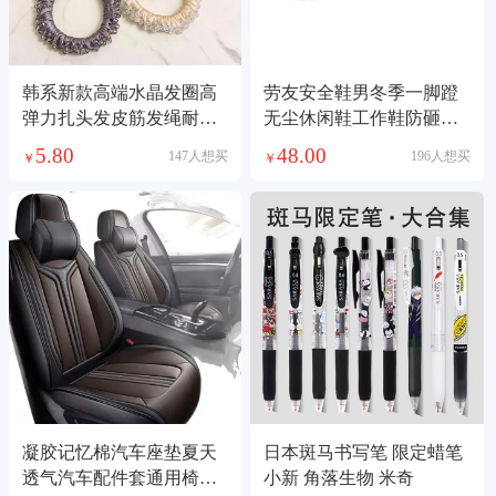
韩系新款高端水晶发圈高
劳友安全鞋男冬季一脚蹬
弹力扎头发皮筋发绳耐用
无尘休闲鞋工作鞋防砸穿
不伤发头绳发饰
车间防护鞋劳保鞋
5.80
48.00
147人想买
196人想买
￥
￥
凝胶记忆棉汽车座垫夏天
日本斑马书写笔 限定蜡笔
透气汽车配件套通用椅子
小新 角落生物 米奇