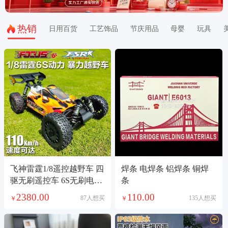
热销
日用百货
工艺饰品
节庆用品
母婴
玩具
飞神雷霆1/8遥控越野车 四
焊条 电焊条 铝焊条 铜焊
驱无刷遥控车 6S无刷电越
条
比赛电越车模
2380.00
110.00
87人想买
135人想买
￥
￥