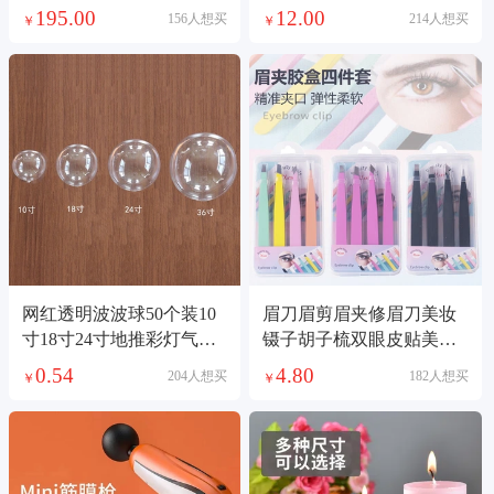
垫
195.00
12.00
156人想买
214人想买
￥
￥
网红透明波波球50个装10
眉刀眉剪眉夹修眉刀美妆
寸18寸24寸地推彩灯气球
镊子胡子梳双眼皮贴美容
装饰玫瑰花束气球001
护肤彩妆工具美妆镊子
0.54
4.80
204人想买
182人想买
￥
￥