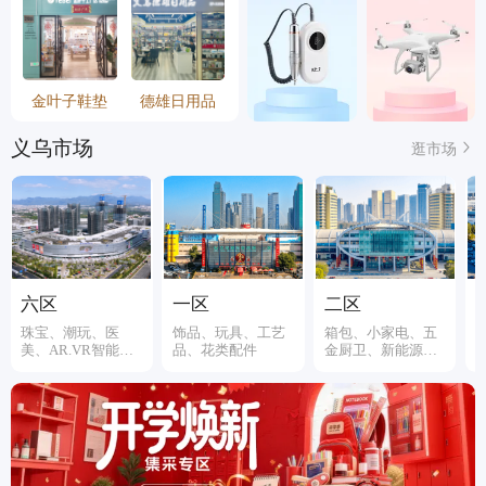
金叶子鞋垫
德雄日用品
义乌市场
逛市场
六区
一区
二区
珠宝、潮玩、医
饰品、玩具、工艺
箱包、小家电、五
美、AR.VR智能装
品、花类配件
金厨卫、新能源、
备
伞