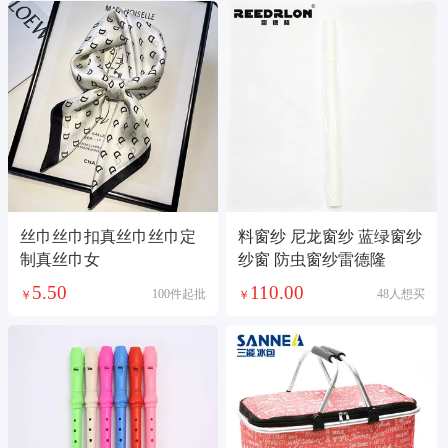
丝巾丝巾扣真丝巾丝巾定
料窗纱 尼龙窗纱 蓝绿窗纱
制真丝巾女
纱窗 防虫窗纱雷德隆
5.50
110.00
100件起批
48人想买
￥
￥