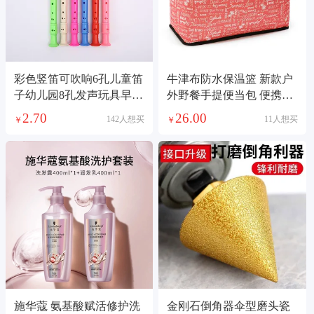
彩色竖笛可吹响6孔儿童笛
牛津布防水保温篮 新款户
子幼儿园8孔发声玩具早教
外野餐手提便当包 便携式
音乐乐器益智
铝框折叠冰包
2.70
26.00
142人想买
11人想买
￥
￥
施华蔻 氨基酸赋活修护洗
金刚石倒角器伞型磨头瓷