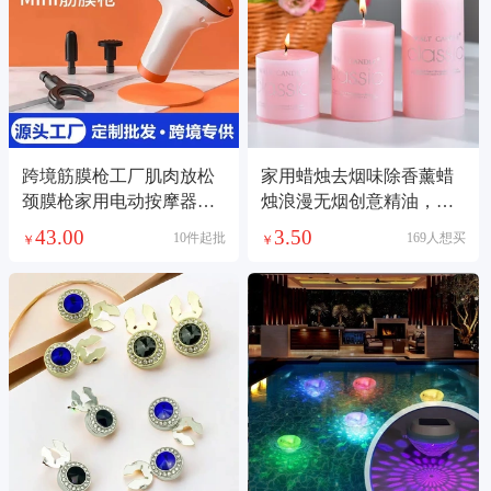
跨境筋膜枪工厂肌肉放松
家用蜡烛去烟味除香薰蜡
颈膜枪家用电动按摩器健
烛浪漫无烟创意精油，柱
身筋膜枪
烛光晚餐
43.00
3.50
10件起批
169人想买
￥
￥