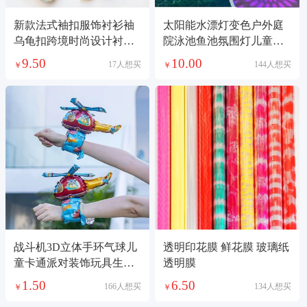
新款法式袖扣服饰衬衫袖
太阳能水漂灯变色户外庭
乌龟扣跨境时尚设计衬衫
院泳池鱼池氛围灯儿童洗
领口钮扣底托配件
澡玩具宠物玩具
9.50
10.00
17人想买
144人想买
￥
￥
战斗机3D立体手环气球儿
透明印花膜 鲜花膜 玻璃纸
童卡通派对装饰玩具生日
透明膜
礼物地推礼品
1.50
6.50
166人想买
134人想买
￥
￥