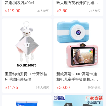
发露/润发乳400ml
砖大理石英石开扩孔器电
钻角磨机锥形钻头
119.00
3.80
37人想买
28人想买
￥
￥
宝宝动物安抚巾 带牙胶挂
新款高清ET007高清卡通
环毛绒陪睡玩偶
相机儿童手持摄像机玩具
双镜头儿童相机
11.76
50.00
144人想买
100件起批
￥
￥